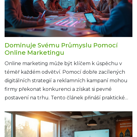
Dominuje Svému Průmyslu Pomocí
Online Marketingu
Online marketing může být klíčem k úspěchu v
téměř každém odvětví. Pomocí dobře zacílených
digitálních strategií a reklamních kampaní mohou
firmy překonat konkurenci a získat si pevné
postavení na trhu. Tento článek přináší praktické
tipy a zajímavá fakta o tom, jak efektivně řídit online
marketingové aktivity a posílit svou pozici v odvětví.
Chcete-li dominovat ve svém oboru, stačí jen
správně využít nástroje digitálního marketingu.