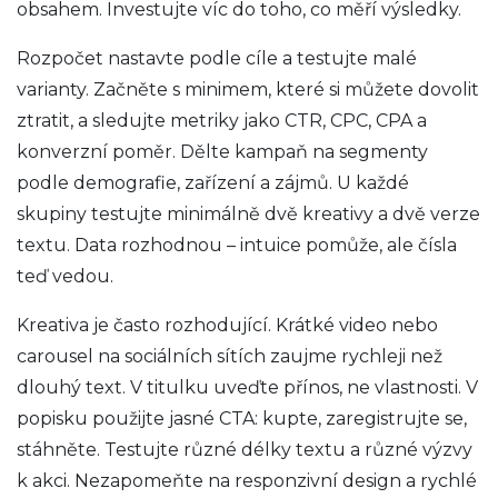
obsahem. Investujte víc do toho, co měří výsledky.
Rozpočet nastavte podle cíle a testujte malé
varianty. Začněte s minimem, které si můžete dovolit
ztratit, a sledujte metriky jako CTR, CPC, CPA a
konverzní poměr. Dělte kampaň na segmenty
podle demografie, zařízení a zájmů. U každé
skupiny testujte minimálně dvě kreativy a dvě verze
textu. Data rozhodnou – intuice pomůže, ale čísla
teď vedou.
Kreativa je často rozhodující. Krátké video nebo
carousel na sociálních sítích zaujme rychleji než
dlouhý text. V titulku uveďte přínos, ne vlastnosti. V
popisku použijte jasné CTA: kupte, zaregistrujte se,
stáhněte. Testujte různé délky textu a různé výzvy
k akci. Nezapomeňte na responzivní design a rychlé