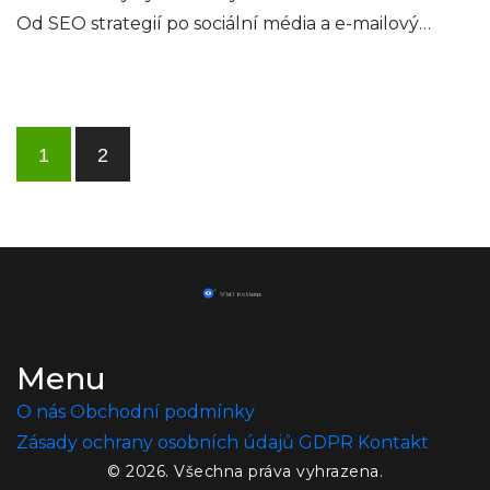
Od SEO strategií po sociální média a e-mailový
marketing, objevíme, jak efektivně zapojit
potenciální zákazníky a zvýšit prodeje. Navíc,
představíme nástroje a tipy, které jsou snadno
aplikovatelné a efektivní pro různé typy podnikání.
1
2
Menu
O nás
Obchodní podmínky
Zásady ochrany osobních údajů
GDPR
Kontakt
© 2026. Všechna práva vyhrazena.