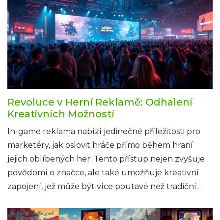
Revoluce v Herní Reklamě: Odhalení
Kreativních Možností
In-game reklama nabízí jedinečné příležitosti pro
marketéry, jak oslovit hráče přímo během hraní
jejich oblíbených her. Tento přístup nejen zvyšuje
povědomí o značce, ale také umožňuje kreativní
zapojení, jež může být více poutavé než tradiční
formy reklamy. Článek zkoumá různé postupy a
inovace, které tuto oblast marketingu posouvají na