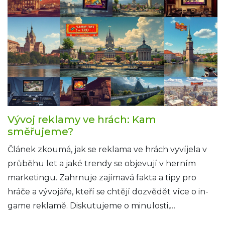
novou úroveň. Dále se zabývá výhodami a výzvami,
které s sebou in-game reklama přináší, a poskytuje
praktické tipy jak efektivně oslovit herní komunitu.
Poznejte revoluci v herním světě a zjistěte, jaké
příležitosti čekají inzerenty v této dynamické oblasti.
Vývoj reklamy ve hrách: Kam
směřujeme?
Článek zkoumá, jak se reklama ve hrách vyvíjela v
průběhu let a jaké trendy se objevují v herním
marketingu. Zahrnuje zajímavá fakta a tipy pro
hráče a vývojáře, kteří se chtějí dozvědět více o in-
game reklamě. Diskutujeme o minulosti,
současnosti i o tom, co nás čeká v budoucnosti.