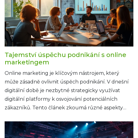
Podívejte se na to, jak to funguje.
Tajemství úspěchu podnikání s online
marketingem
Online marketing je klíčovým nástrojem, který
může zásadně ovlivnit úspěch podnikání. V dnešní
digitální době je nezbytné strategicky využívat
digitální platformy k osvojování potenciálních
zákazníků. Tento článek zkoumá různé aspekty
online marketingu a přináší praktické tipy pro jeho
efektivní využití. Zjistěte, jak se stát viditelnější na
internetu a zvýšit své prodeje.