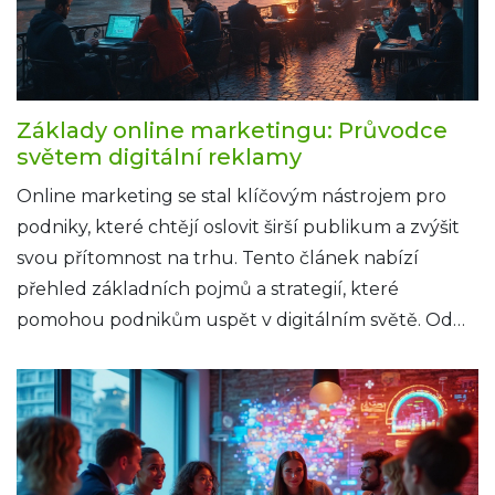
Základy online marketingu: Průvodce
světem digitální reklamy
Online marketing se stal klíčovým nástrojem pro
podniky, které chtějí oslovit širší publikum a zvýšit
svou přítomnost na trhu. Tento článek nabízí
přehled základních pojmů a strategií, které
pomohou podnikům uspět v digitálním světě. Od
SEO po sociální média, zjistíte, jak efektivně oslovit
svou cílovou skupinu. Kromě toho se dozvíte o
důležitosti měření výsledků a udržování aktuálních
trendů. Připravte se získat užitečné tipy a triky pro
úspěšnou online přítomnost.