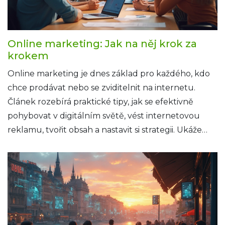
Online marketing: Jak na něj krok za
krokem
Online marketing je dnes základ pro každého, kdo
chce prodávat nebo se zviditelnit na internetu.
Článek rozebírá praktické tipy, jak se efektivně
pohybovat v digitálním světě, vést internetovou
reklamu, tvořit obsah a nastavit si strategii. Ukáže
chyby, kterým se vyhnout, i osvědčené triky
úspěšných firem. Vše jednoduše a použitelně, i když
se teprve učíte základy.