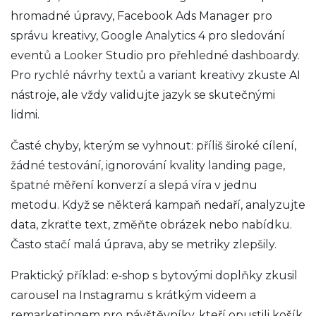
hromadné úpravy, Facebook Ads Manager pro
správu kreativy, Google Analytics 4 pro sledování
eventů a Looker Studio pro přehledné dashboardy.
Pro rychlé návrhy textů a variant kreativy zkuste AI
nástroje, ale vždy validujte jazyk se skutečnými
lidmi.
Časté chyby, kterým se vyhnout: příliš široké cílení,
žádné testování, ignorování kvality landing page,
špatné měření konverzí a slepá víra v jednu
metodu. Když se některá kampaň nedaří, analyzujte
data, zkraťte text, změňte obrázek nebo nabídku.
Často stačí malá úprava, aby se metriky zlepšily.
Praktický příklad: e‑shop s bytovými doplňky zkusil
carousel na Instagramu s krátkým videem a
remarketingem pro návštěvníky, kteří opustili košík.