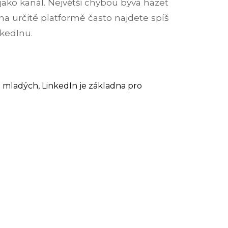
jako kanál. Největší chybou bývá házet
na určité platformě často najdete spíš
nkedInu.
 u mladých, LinkedIn je základna pro