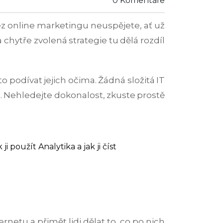
0 Komentáře
bez online marketingu neuspějete, ať už
chytře zvolená strategie tu dělá rozdíl
to podívat jejich očima. Žádná složitá IT
i. Nehledejte dokonalost, zkuste prostě
 ji použít
Analytika a jak ji číst
rnetu a přimět lidi dělat to, co po nich