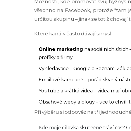
Možností, kde promovat svůj byznys ne
všechno na Facebook, protože "tam jso
určitou skupinu – jinak se totiž chovaj
Které kanály často dávají smysl:
Online marketing
na sociálních sítích
profíky a firmy.
Vyhledávače – Google a Seznam. Základ 
Emailové kampaně – pořád skvělý nástr
Youtube a krátká videa – videa mají obro
Obsahové weby a blogy – sice to chvíli tr
Při výběru si odpověz na tři jednoduché
Kde moje cílovka skutečně tráví čas?
Co