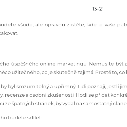
13–21
budete všude, ale opravdu zjistěte, kde je vaše pub
kakovat.
dého úspěšného online marketingu. Nemusíte být pro
o užitečného, co je skutečně zajímá. Prostě to, co b
y byl srozumitelný a upřímný. Lidi poznají, jestli jim j
, recenze a osobní zkušenosti. Hodí se přidat konkrétn
cí ze špatných stránek, by vydal na samostatný článe
 ho budete sdílet: