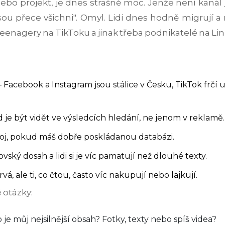
bo projekt, je dnes strašně moc. Jenže není kanál 
u přece všichni". Omyl. Lidi dnes hodně migrují a 
í teenagery na TikToku a jinak třeba podnikatelé na Li
 – Facebook a Instagram jsou stálice v Česku, TikTok frčí
je být vidět ve výsledcích hledání, ne jenom v reklamě.
oj, pokud máš dobře poskládanou databázi.
vský dosah a lidi si je víc pamatují než dlouhé texty.
vá, ale ti, co čtou, často víc nakupují nebo lajkují.
 otázky:
 je můj nejsilnější obsah? Fotky, texty nebo spíš videa?