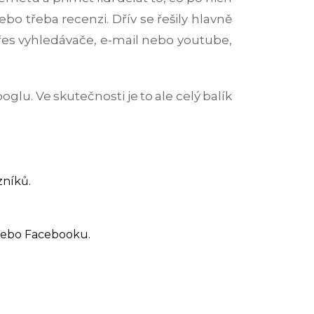
bo třeba recenzi. Dřív se řešily hlavně
přes vyhledávače, e-mail nebo youtube,
oglu. Ve skutečnosti je to ale celý balík
zníků.
 nebo Facebooku.