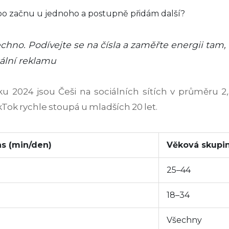
bo začnu u jednoho a postupně přidám další?
hno. Podívejte se na čísla a zaměřte energii tam, 
tální reklamu
ku 2024 jsou Češi na sociálních sítích v průměru 2,
ok rychle stoupá u mladších 20 let.
s (min/den)
Věková skupi
25–44
18–34
Všechny