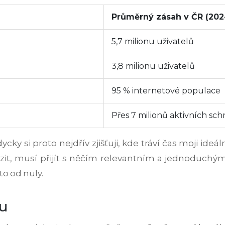
Průměrný zásah v ČR (202
5,7 milionu uživatelů
3,8 milionu uživatelů
95 % internetové populace
Přes 7 milionů aktivních sc
cky si proto nejdřív zjišťuji, kde tráví čas moji ideál
azit, musí přijít s něčím relevantním a jednoduchým.
to od nuly.
lu