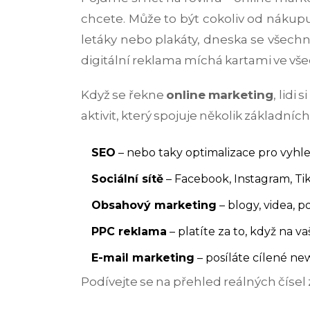
chcete. Může to být cokoliv od nákupu 
letáky nebo plakáty, dneska se všechn
digitální reklama míchá kartami ve vš
Když se řekne
online marketing
, lidi
aktivit, který spojuje několik základních 
SEO
– nebo taky optimalizace pro vyhled
Sociální sítě
– Facebook, Instagram, Ti
Obsahový marketing
– blogy, videa, p
PPC reklama
– platíte za to, když na
E-mail marketing
– posíláte cílené new
Podívejte se na přehled reálných čísel 