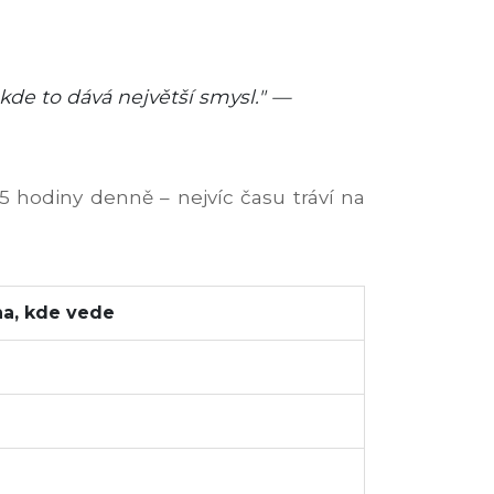
kde to dává největší smysl." —
5 hodiny denně – nejvíc času tráví na
na, kde vede