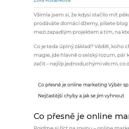
Zora Kovaříková
Všimla jsem si, že kdysi stačilo mít p
prodáváte domácí džemy, píšete blog ne
mezi zapadlým projektem a tím, na který
Co je teda úplný základ? Vědět, koho chc
magie, jde hlavně o selský rozum, pár 
začít – nejlíp jednoduchými věcmi, co 
Co přesně je online marketing
Výběr sp
Nejčastější chyby a jak se jim vyhnout
Co přesně je online ma
Pojďme si říct na rovinu – online marke