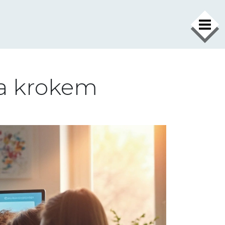
×
za krokem