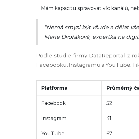
Mám kapacitu spravovat víc kanálů, ne
"Nemá smysl být všude a dělat všec
Marie Dvořáková, expertka na digi
Podle studie firmy DataReportal z ro
Facebooku, Instagramu a YouTube. TikT
Platforma
Průměrný ča
Facebook
52
Instagram
41
YouTube
67