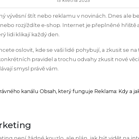
15 května 2025
ěkný vývěsní štít nebo reklamu v novinách. Dnes ale 
bo rozjíždíte e-shop. Internet je přeplněné hřiště a 
 lidi klikají každý den.
ete oslovit, kde se vaši lidé pohybují, a zkusit se na 
konkrétních pravidel a trochu odvahy zkusit nové věc
dávají smysl právě vám.
rávného kanálu
Obsah, který funguje
Reklama: Kdy a jak
rketing
ting není žádné kouzlo, ale plán, jak být vidět na inte