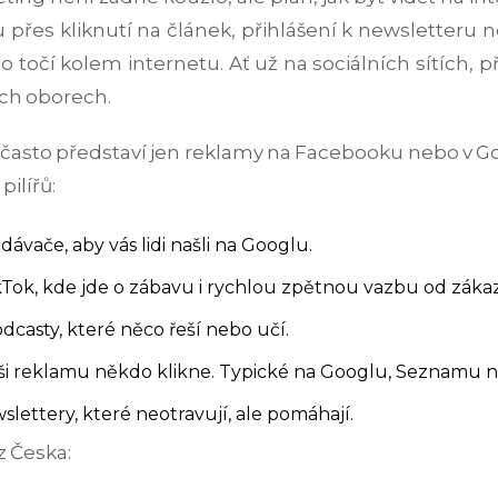
přes kliknutí na článek, přihlášení k newsletteru ne
o točí kolem internetu. Ať už na sociálních sítích, 
ech oborech.
 si často představí jen reklamy na Facebooku nebo v Go
pilířů:
ávače, aby vás lidi našli na Googlu.
kTok, kde jde o zábavu i rychlou zpětnou vazbu od záka
odcasty, které něco řeší nebo učí.
 vaši reklamu někdo klikne. Typické na Googlu, Seznamu
slettery, které neotravují, ale pomáhají.
z Česka: