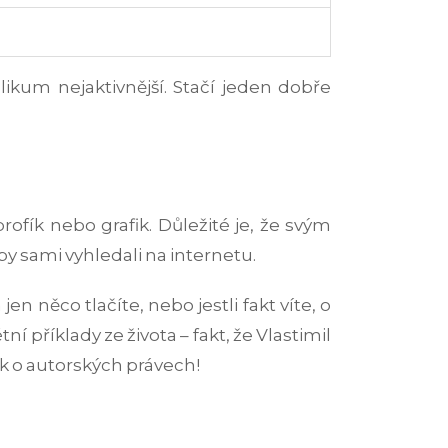
likum nejaktivnější. Stačí jeden dobře
fík nebo grafik. Důležité je, že svým
y sami vyhledali na internetu.
en něco tlačíte, nebo jestli fakt víte, o
í příklady ze života – fakt, že Vlastimil
k o autorských právech!