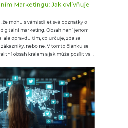
lním Marketingu: Jak ovlivňuje
, že mohu s vámi sdílet své poznatky o
a digitální marketing. Obsah není jenom
, ale opravdu tím, co určuje, zda se
 zákazníky, nebo ne. V tomto článku se
alitní obsah králem a jak může posílit vaši
ážeme si, že bez dobrého obsahu to
ávná content strategie může vaše
cela novou úroveň. Tak pojďme společně
 a začněme tvůrčím procesem, který