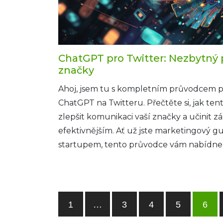
ChatGPT pro Twitter: Nezbytný
značky
Ahoj, jsem tu s kompletním průvodcem pr
ChatGPT na Twitteru. Přečtěte si, jak ten
zlepšit komunikaci vaší značky a učinit zá
efektivnějším. Ať už jste marketingový g
startupem, tento průvodce vám nabídne 
poučení. Pospěšte si, svět sociálních méd
1
…
3
4
5
6