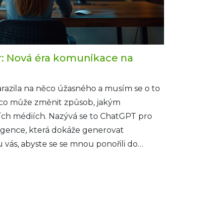
r: Nová éra komunikace na
narazila na něco úžasného a musím se o to
o, co může změnit způsob, jakým
ch médiích. Nazývá se to ChatGPT pro
eligence, která dokáže generovat
 vás, abyste se se mnou ponořili do
a objevili, jak může tato novinka ovlivnit
álních médií.