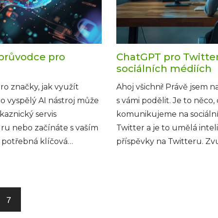
 průvodce pro
ChatGPT pro Twitte
sociálních médiích
o značky, jak využít
Ahoj všichni! Právě jsem 
to vyspělý AI nástroj může
s vámi podělit. Je to něc
kaznický servis
komunikujeme na sociální
uru nebo začínáte s vaším
Twitter a je to umělá int
potřebná klíčová
příspěvky na Twitteru. Zvu
ií nečeká!
tohoto fascinujícího světa 
naši komunikaci v éře soci
7