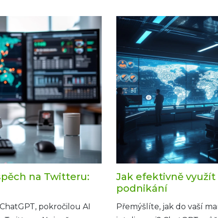
kého rozhodování. Článek
marketingu, a poskytne str
hatGPT do marketingových
engagementu a růstu vaší
při použití této
spěch na Twitteru:
Jak efektivně využí
podnikání
ChatGPT, pokročilou AI
Přemýšlíte, jak do vaší m