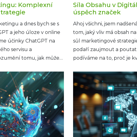
tingu: Komplexní
Síla Obsahu v Digitá
strategie
úspěch značek
ketingu a dnes bych se s
Ahoj všichni, jsem nadšená
GPT a jeho úloze v online
tom, jaký vliv má obsah n
me účinky ChatGPT na
sůl marketingové strategie
ého servisu a
podaří zaujmout a poutat
orozumění tomu, jak může
podíváme na to, proč je kv
gii, je nezbytné pro
značku v online světě. Uk
ětě digitálního
jednoduše nejde, a že spr
ojďme se ponořit do této
podnikání posunout na z
využít jeho potenciál k
objevovat tyto tajemství
přinese úspěch.