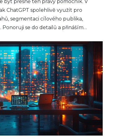
e být přesně ten pravý pomocník. V
jak ChatGPT spolehlivě využít pro
hů, segmentaci cílového publika,
 Ponoruji se do detailů a přináším
l jako je ChatGPT zefektivnit vaší
 a přitáhnout nové zákazníky.