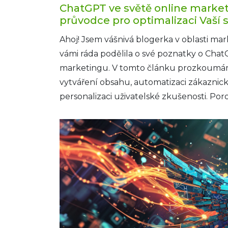
ChatGPT ve světě online marke
průvodce pro optimalizaci Vaší 
Ahoj! Jsem vášnivá blogerka v oblasti mar
vámi ráda podělila o své poznatky o Chat
marketingu. V tomto článku prozkoumá
vytváření obsahu, automatizaci zákaznick
personalizaci uživatelské zkušenosti. P
ChatGPT posílit Vaši marketingovou strate
jakoukoli značku, která chce zůstat ve sv
marketingu konkurenceschopná. Takže p
úžasné technologie a zjistit, jak můžeme 
posílení naší online přítomnosti!