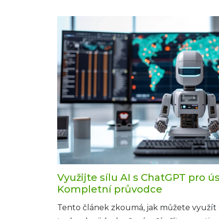
obsahu, zákaznického servisu a analytic
poskytne praktické tipy pro integraci C
procesů a poukáže na výzvy, které mohou 
technologie nastat.
Využijte sílu AI s ChatGPT pro ú
Kompletní průvodce
Tento článek zkoumá, jak můžete využít 