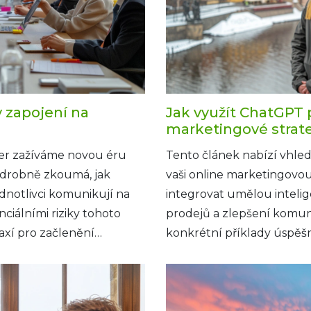
 zapojení na
Jak využít ChatGPT p
marketingové strat
er zažíváme novou éru
Tento článek nabízí vhled
odrobně zkoumá, jak
vaši online marketingovou 
dnotlivci komunikují na
integrovat umělou intelige
ciálními riziky tohoto
prodejů a zlepšení komun
axí pro začlenění
konkrétní příklady úspěšn
 a zkoumá budoucí dopady
maximalizovat jeho potenc