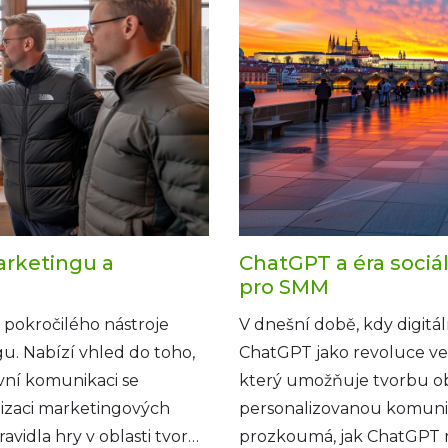
rketingu a
ChatGPT a éra sociál
pro SMM
pokročilého nástroje
V dnešní době, kdy digitál
u. Nabízí vhled do toho,
ChatGPT jako revoluce ve s
vní komunikaci se
který umožňuje tvorbu ob
lizaci marketingových
personalizovanou komunik
avidla hry v oblasti tvorby
prozkoumá, jak ChatGPT mě