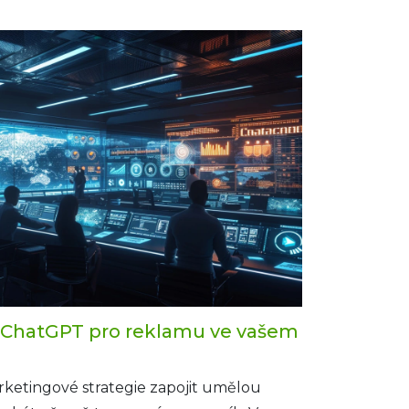
ategie, jak ji využít pro maximalizaci
 značky.
t ChatGPT pro reklamu ve vašem
arketingové strategie zapojit umělou