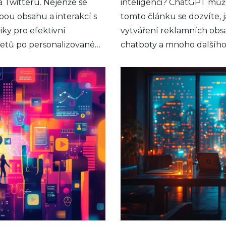
a Twitteru. Nejenže se
inteligenci? ChatGPT můž
bou obsahu a interakcí s
tomto článku se dozvíte, 
riky pro efektivní
vytváření reklamních obsa
etů po personalizované
chatboty a mnoho dalšího.
efektivitu na této rychle
zajímavé tipy, jak AI mode
marketingovou komunikaci