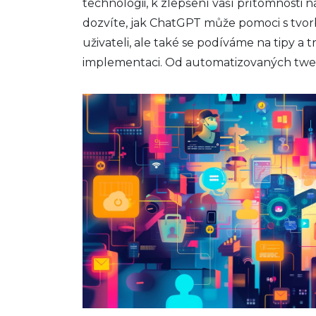
technologii, k zlepšení vaší přítomnosti n
dozvíte, jak ChatGPT může pomoci s tvor
uživateli, ale také se podíváme na tipy a t
implementaci. Od automatizovaných twe
odpovědi, objevte, jak můžete zvýšit svou 
se rozvíjející sociální platformě.