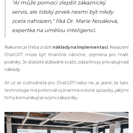
"AI může pomoci zlepšit zákaznický
servis, ale lidský prvek nesmí být nikdy
zcela nahrazen," říká Dr. Marie Nováková,
expertka na umělou inteligenci.
Nakonec je třeba zvážit
náklady na implementaci
. Nasazení
ChatGPT může být finančně náročné, zejména pro malé
podniky. Je důležité důkladně zvážit, zda přínosy převažují nad
náklady.
Ať už se rozhodnete pro ChatGPT nebo ne, je jasné, že tato
technologie má potenciál významně ovlivnit způsoby, jakými
firmy komunikují se svými zákazníky.