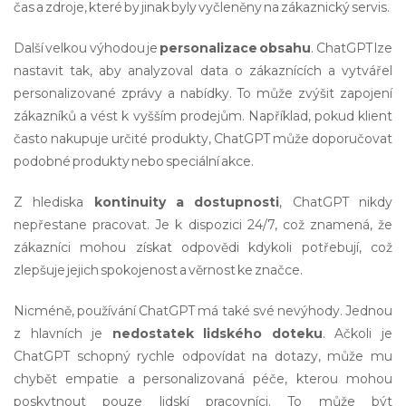
čas a zdroje, které by jinak byly vyčleněny na zákaznický servis.
Další velkou výhodou je
personalizace obsahu
. ChatGPT lze
nastavit tak, aby analyzoval data o zákaznících a vytvářel
personalizované zprávy a nabídky. To může zvýšit zapojení
zákazníků a vést k vyšším prodejům. Například, pokud klient
často nakupuje určité produkty, ChatGPT může doporučovat
podobné produkty nebo speciální akce.
Z hlediska
kontinuity a dostupnosti
, ChatGPT nikdy
nepřestane pracovat. Je k dispozici 24/7, což znamená, že
zákazníci mohou získat odpovědi kdykoli potřebují, což
zlepšuje jejich spokojenost a věrnost ke značce.
Nicméně, používání ChatGPT má také své nevýhody. Jednou
z hlavních je
nedostatek lidského doteku
. Ačkoli je
ChatGPT schopný rychle odpovídat na dotazy, může mu
chybět empatie a personalizovaná péče, kterou mohou
poskytnout pouze lidskí pracovníci. To může být