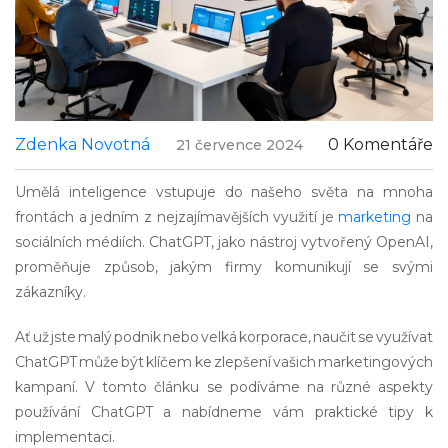
Zdenka Novotná
0 Komentáře
21 července 2024
Umělá inteligence vstupuje do našeho světa na mnoha
frontách a jedním z nejzajímavějších využití je
marketing
na
sociálních médiích. ChatGPT, jako nástroj vytvořený OpenAI,
proměňuje způsob, jakým firmy komunikují se svými
zákazníky.
Ať už jste malý podnik nebo velká korporace, naučit se využívat
ChatGPT může být klíčem ke zlepšení vašich marketingových
kampaní. V tomto článku se podíváme na různé aspekty
používání ChatGPT a nabídneme vám praktické tipy k
implementaci.