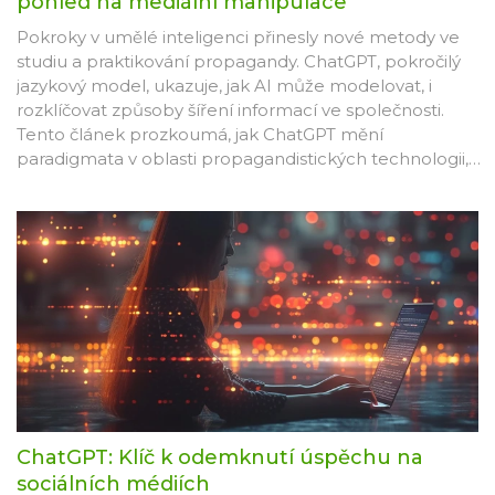
pohled na mediální manipulace
Pokroky v umělé inteligenci přinesly nové metody ve
studiu a praktikování propagandy. ChatGPT, pokročilý
jazykový model, ukazuje, jak AI může modelovat, i
rozklíčovat způsoby šíření informací ve společnosti.
Tento článek prozkoumá, jak ChatGPT mění
paradigmata v oblasti propagandistických technologii,
jaké etické dilema to přináší a jak můžeme
prostřednictvím pochopení těchto mechanismů
přistupovat k mediálním obsahům kritičtěji a
informovaněji.
ChatGPT: Klíč k odemknutí úspěchu na
sociálních médiích