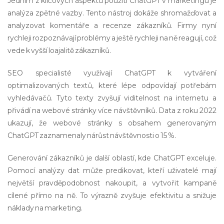
Jedním z klíčových aspektů použití ChatGPT v marketingu je
analýza zpětné vazby. Tento nástroj dokáže shromažďovat a
analyzovat komentáře a recenze zákazníků. Firmy nyní
rychleji rozpoznávají problémy a ještě rychleji na ně reagují, což
vede k vyšší loajalitě zákazníků.
SEO specialisté využívají ChatGPT k vytváření
optimalizovaných textů, které lépe odpovídají potřebám
vyhledávačů. Tyto texty zvyšují viditelnost na internetu a
přivádí na webové stránky více návštěvníků. Data z roku 2022
ukazují, že webové stránky s obsahem generovaným
ChatGPT zaznamenaly nárůst návštěvnosti o 15 %.
Generování zákazníků je další oblastí, kde ChatGPT exceluje.
Pomocí analýzy dat může predikovat, kteří uživatelé mají
největší pravděpodobnost nakoupit, a vytvořit kampaně
cílené přímo na ně. To výrazně zvyšuje efektivitu a snižuje
náklady na marketing.