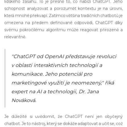
lidského zásahu. To je přesně to, co nabízí ChatGPT. Jeho
schopnost analyzovat a porozumět kontextu je na úrovni,
která mnohé překvapí. Zatímco většina tradičních chatbotů je
omezena na předem definované odpovědi, ChatGPT díky
svému pokročilému algoritmu může reagovat přirozeně a
relevantně.
"ChatGPT od OpenAI představuje revoluci
v oblasti interaktivních technologií a
komunikace. Jeho potenciál pro
marketingové využití je neomezený," říká
expert na AI a technologii, Dr. Jana
Nováková.
Je důležité si uvědomit, že ChatGPT není jen obyčejný
chatbot. Je to nástroj, který se dokáže adaptovat a učit se, což