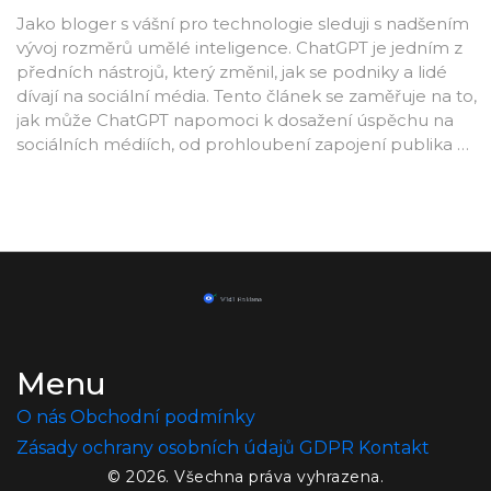
Jako bloger s vášní pro technologie sleduji s nadšením
vývoj rozměrů umělé inteligence. ChatGPT je jedním z
předních nástrojů, který změnil, jak se podniky a lidé
dívají na sociální média. Tento článek se zaměřuje na to,
jak může ChatGPT napomoci k dosažení úspěchu na
sociálních médiích, od prohloubení zapojení publika po
růst businessu. Je fascinující vidět, jak se umělá
inteligence stává klíčem k otevření potenciálu
sociálních médií v této digitální době. Těším se, až s
vámi budu sdílet své poznatky.
Menu
O nás
Obchodní podmínky
Zásady ochrany osobních údajů
GDPR
Kontakt
© 2026. Všechna práva vyhrazena.