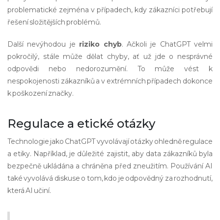
problematické zejména v případech, kdy zákazníci potřebují
řešení složitějších problémů.
Další nevýhodou je
riziko chyb
. Ačkoli je ChatGPT velmi
pokročilý, stále může dělat chyby, ať už jde o nesprávné
odpovědi nebo nedorozumění. To může vést k
nespokojenosti zákazníků a v extrémních případech dokonce
k poškození značky.
Regulace a etické otázky
Technologie jako ChatGPT vyvolávají otázky ohledně regulace
a etiky. Například, je důležité zajistit, aby data zákazníků byla
bezpečně ukládána a chráněna před zneužitím. Používání AI
také vyvolává diskuse o tom, kdo je odpovědný za rozhodnutí,
která AI učiní.