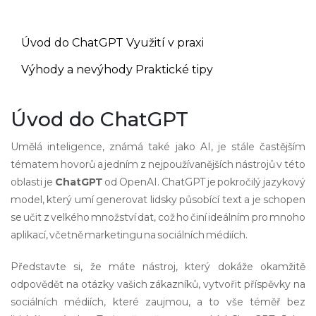
Úvod do ChatGPT
Využití v praxi
Výhody a nevýhody
Praktické tipy
Úvod do ChatGPT
Umělá inteligence, známá také jako AI, je stále častějším
tématem hovorů a jedním z nejpoužívanějších nástrojů v této
oblasti je
ChatGPT
od OpenAI. ChatGPT je pokročilý jazykový
model, který umí generovat lidsky působící text a je schopen
se učit z velkého množství dat, což ho činí ideálním pro mnoho
aplikací, včetně marketingu na sociálních médiích.
Představte si, že máte nástroj, který dokáže okamžitě
odpovědět na otázky vašich zákazníků, vytvořit příspěvky na
sociálních médiích, které zaujmou, a to vše téměř bez