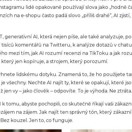
Instagramu lidé opakovaně používají slova jako „hodně č
cenzích na e-shopu často padá slovo „příliš drahé“, AI zji
T
,
generativní AI, která nejen píše, ale také analyzuje, 
 tisíců komentářů na Twitteru, k analýze dotazů v chatu, k
ného mezi tím, jak AI rozumí recenzi na TikToku a jak r
, který jen kopíruje, a strojem, který porozumí.
yhnete lidskému dotyku. Znamená to, že ho použijete ta
všechny. Nechte AI najít ty, které se opakují, které jso
ž jen vy – jako člověk – odpovíte. To je výhoda. Ne ztráta.
 tomu, abyste pochopili, co skutečně říkají vaši zákazníc
jem na zájem. Jak najít ten správný tón, který zákazník s
. Bez kouzel. Jen to, co funguje.