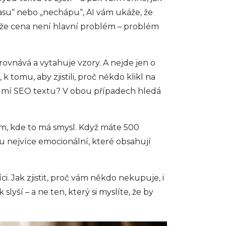
asu“ nebo „nechápu“, AI vám ukáže, že
stí, že cena není hlavní problém – problém
porovnává a vytahuje vzory
. A nejde jen o
 tomu, aby zjistili, proč někdo klikl na
ozumí SEO textu? V obou případech hledá
m, kde to má smysl. Když máte 500
u nejvíce emocionální, které obsahují
i. Jak zjistit, proč vám někdo nekupuje, i
lyší – a ne ten, který si myslíte, že by