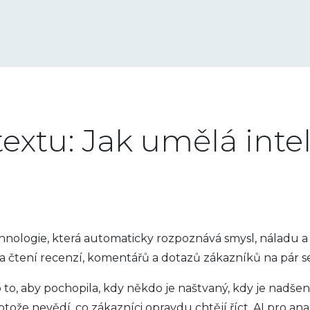
textu: Jak umělá inte
hnologie, která automaticky rozpoznává smysl, náladu a
na čtení recenzí, komentářů a dotazů zákazníků na pár 
 o to, aby pochopila, kdy někdo je naštvaný, kdy je nadše
že nevědí, co zákazníci opravdu chtějí říct. AI pro analý