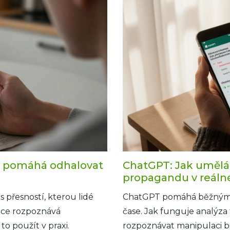
e pomáhá odhalovat
ChatGPT: Jak umělá
propagandu v reáln
přesností, kterou lidé
ChatGPT pomáhá běžným 
gence rozpoznává
čase. Jak funguje analýza 
to použít v praxi.
rozpoznávat manipulaci be