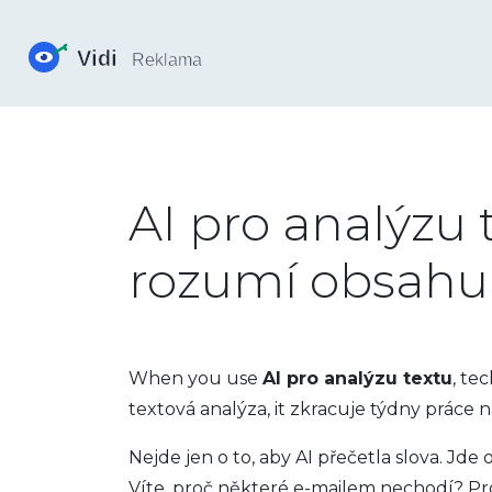
AI pro analýzu 
rozumí obsahu
When you use
AI pro analýzu textu
,
tec
textová analýza
, it
zkracuje týdny práce 
Nejde jen o to, aby AI přečetla slova. Jde
Víte, proč některé e-mailem nechodí? Proto