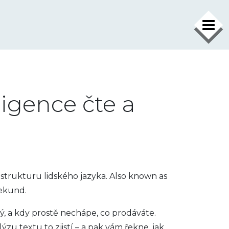
×
ligence čte a
 strukturu lidského jazyka
. Also known as
sekund
.
ný, a kdy prostě nechápe, co prodáváte.
zu textu to zjistí – a pak vám řekne, jak