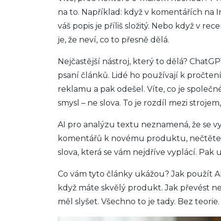
na to. Například: když v komentářích na 
váš popis je příliš složitý. Nebo když v re
je, že neví, co to přesně dělá.
Nejčastější nástroj, který to dělá?
ChatGP
psaní článků. Lidé ho používají k pročtení
reklamu a pak odešel. Víte, co je společ
smysl – ne slova. To je rozdíl mezi strojem
AI pro analýzu textu neznamená, že se v
komentářů k novému produktu, nečtěte je 
slova, která se vám nejdříve vyplácí. Pak u
Co vám tyto články ukážou? Jak použít AI k
když máte skvělý produkt. Jak převést nezá
měl slyšet. Všechno to je tady. Bez teorie