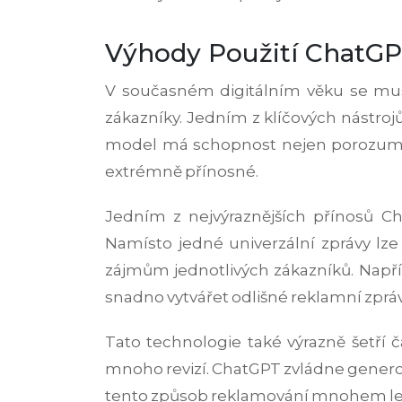
Výhody Použití ChatG
V současném digitálním věku se musí
zákazníky. Jedním z klíčových nástroj
model má schopnost nejen porozumět li
extrémně přínosné.
Jedním z nejvýraznějších přínosů C
Namísto jedné univerzální zprávy lz
zájmům jednotlivých zákazníků. Např
snadno vytvářet odlišné reklamní zpráv
Tato technologie také výrazně šetří 
mnoho revizí. ChatGPT zvládne generov
tento způsob reklamování mnohem levn