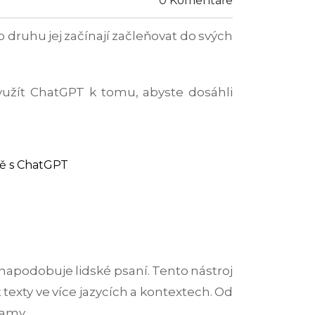
0 Komentáře
ruhu jej začínají začleňovat do svých
využít ChatGPT k tomu, abyste dosáhli
ně s ChatGPT
 napodobuje lidské psaní. Tento nástroj
texty ve více jazycích a kontextech. Od
lamy.