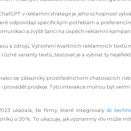
hatGPT v reklamní strategii je jeho schopnost vytv
které odpovídají specifickým potřebám a preferen
omunikaci a zvýšit šanci na úspěch reklamní kampan
su a zdrojů. Vytvoření kvalitních reklamních textů 
né varianty textů, testovat je a vybírat ty nejefekt
rakci se zákazníky prostřednictvím chatovacích r
i provádět prodeje. Tyto interakce mohou být velmi 
023 ukázala, že firmy, které integrovaly
AI techn
zníků o 20 %. To ukazuje, jak významný vliv může m