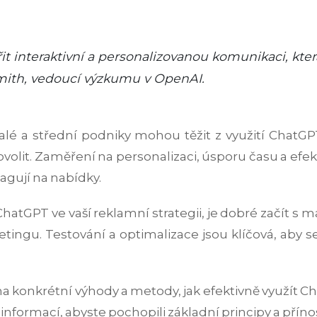
 interaktivní a personalizovanou komunikaci, kter
 Smith, vedoucí výzkumu v OpenAI.
alé a střední podniky mohou těžit z využití ChatGPT
ovolit. Zaměření na personalizaci, úsporu času a efe
reagují na nabídky.
ChatGPT ve vaší reklamní strategii, je dobré začít s 
ingu. Testování a optimalizace jsou klíčová, aby se
na konkrétní výhody a metody, jak efektivně využít 
formací, abyste pochopili základní principy a přínos