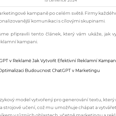
15 července 2024
arketingové kampaně po celém světě. Firmy každého d
ersonalizovanější komunikaci s cílovými skupinami.
jsme připravili tento článek, který vám ukáže, jak 
reklamní kampani.
tGPT v Reklamě
Jak Vytvořit Efektivní Reklamní Kampa
Optimalizaci
Budoucnost ChatGPT v Marketingu
jazykový model vytvořený pro generování textu, který
a strojové učení, což mu umožňuje chápat a vytvářet 
níkem v různých oblastech, včetně marketingu a rek