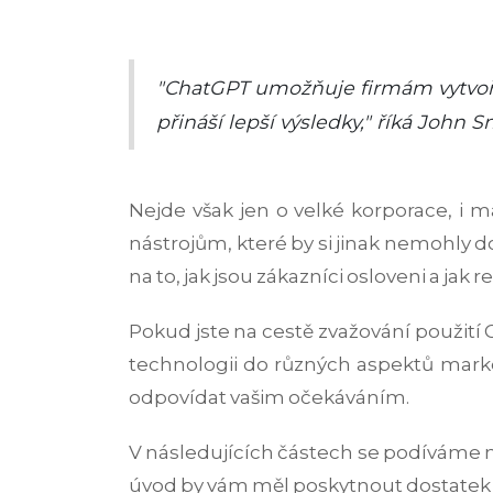
"ChatGPT umožňuje firmám vytvořit
přináší lepší výsledky," říká John
Nejde však jen o velké korporace, i m
nástrojům, které by si jinak nemohly d
na to, jak jsou zákazníci osloveni a jak 
Pokud jste na cestě zvažování použití 
technologii do různých aspektů market
odpovídat vašim očekáváním.
V následujících částech se podíváme 
úvod by vám měl poskytnout dostatek in