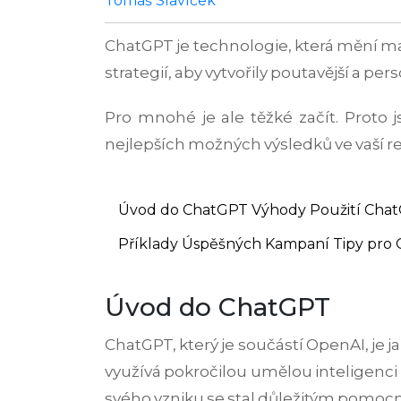
Tomáš Slavíček
ChatGPT je technologie, která mění m
strategií, aby vytvořily poutavější a p
Pro mnohé je ale těžké začít. Proto 
nejlepších možných výsledků ve vaší 
Úvod do ChatGPT
Výhody Použití Cha
Příklady Úspěšných Kampaní
Tipy pro 
Úvod do ChatGPT
ChatGPT, který je součástí OpenAI, je 
využívá pokročilou umělou inteligenci 
svého vzniku se stal důležitým pomoc