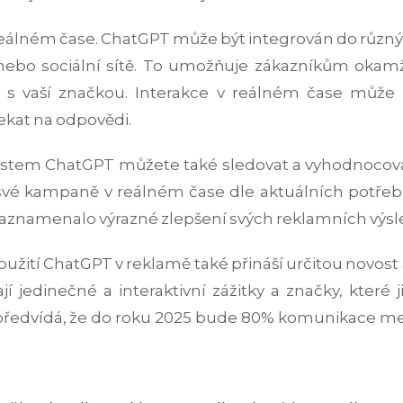
 reálném čase. ChatGPT může být integrován do různý
bo sociální sítě. To umožňuje zákazníkům okamži
t s vaší značkou. Interakce v reálném čase může
ekat na odpovědi.
tem ChatGPT můžete také sledovat a vyhodnocovat 
své kampaně v reálném čase dle aktuálních potřeb 
 zaznamenalo výrazné zlepšení svých reklamních výsl
oužití ChatGPT v reklamě také přináší určitou novost a
í jedinečné a interaktivní zážitky a značky, kter
předvídá, že do roku 2025 bude 80% komunikace mez