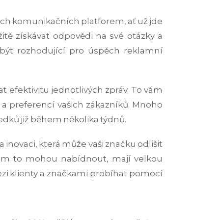
ch komunikačních platforem, ať už jde
tě získávat odpovědi na své otázky a
 být rozhodující pro úspěch reklamní
efektivitu jednotlivých zpráv. To vám
a preferencí vašich zákazníků. Mnoho
edků již během několika týdnů.
 inovaci, která může vaši značku odlišit
é jim to mohou nabídnout, mají velkou
i klienty a značkami probíhat pomocí