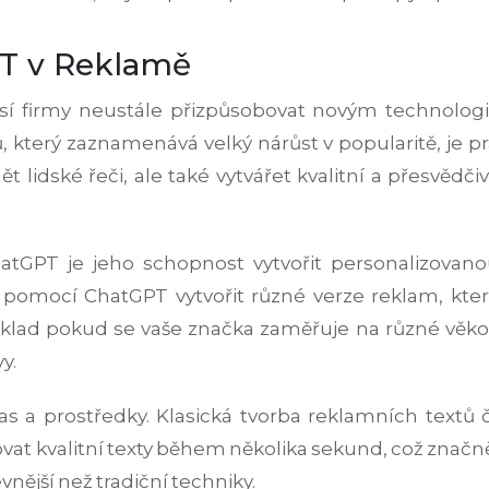
PT v Reklamě
 firmy neustále přizpůsobovat novým technologií
ů, který zaznamenává velký nárůst v popularitě, je p
dské řeči, ale také vytvářet kvalitní a přesvědčivé 
hatGPT je jeho schopnost vytvořit personalizova
e pomocí ChatGPT vytvořit různé verze reklam, kte
íklad pokud se vaše značka zaměřuje na různé věko
y.
čas a prostředky. Klasická tvorba reklamních textů
at kvalitní texty během několika sekund, což značně
ější než tradiční techniky.