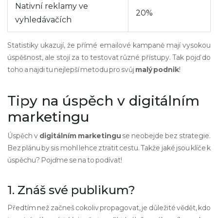
Nativní reklamy ve
20%
vyhledávačích
Statistiky ukazují, že přímé emailové kampaně mají vysokou
úspěšnost, ale stojí za to testovat různé přístupy. Tak pojď do
toho a najdi tu nejlepší metodu pro svůj
malý podnik
!
Tipy na úspěch v digitálním
marketingu
Úspěch v
digitálním marketingu
se neobejde bez strategie.
Bez plánu by sis mohl lehce ztratit cestu. Takže jaké jsou klíče k
úspěchu? Pojďme se na to podívat!
1. Znáš své publikum?
Předtím než začneš cokoliv propagovat, je důležité vědět, kdo