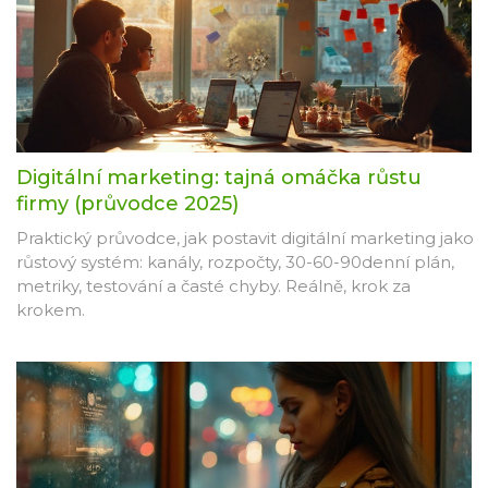
Digitální marketing: tajná omáčka růstu
firmy (průvodce 2025)
Praktický průvodce, jak postavit digitální marketing jako
růstový systém: kanály, rozpočty, 30-60-90denní plán,
metriky, testování a časté chyby. Reálně, krok za
krokem.