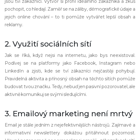
jsou tví zákazníci. Vytvoř si profil ideálního zákazníka a zkus
pochopit, co hledají. Zaměř se na záliby, démografické údaje a
jejich online chování – to ti pomůže vytvářet lepší obsah a
reklamy.
2. Využití sociálních sítí
Jak se říká, když nejsi na internetu, jako bys neexistoval.
Podívej se na platformy jako Facebook, Instagram nebo
LinkedIn a zjisti, kde se tví zákazníci nejčastěji pohybují.
Pravidelná aktivita a přínosný obsah na těchto sítích pomůže
budovat tvou značku. Tedy, nebuď jen pasivní pozorovatel, ale
aktivně komunikuj se svými sledujícími.
3. Emailový marketing není mrtvý
Email je stále jedním z nejefektivnějších nástrojů. Zajímavé a
informativní newslettery dokážou přitáhnout pozornost.