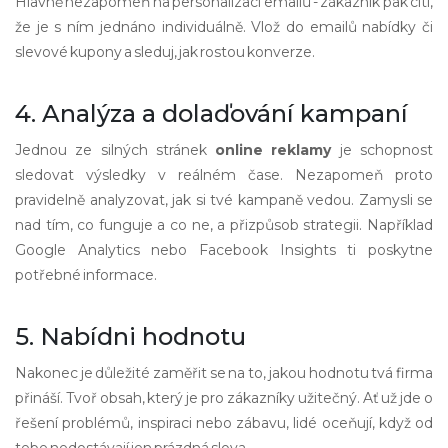
Hlavně nezapomeň na personalizaci emailů - zákazník pak cítí,
že je s ním jednáno individuálně. Vlož do emailů nabídky či
slevové kupony a sleduj, jak rostou konverze.
4. Analýza a dolaďování kampaní
Jednou ze silných stránek
online reklamy
je schopnost
sledovat výsledky v reálném čase. Nezapomeň proto
pravidelně analyzovat, jak si tvé kampaně vedou. Zamysli se
nad tím, co funguje a co ne, a přizpůsob strategii. Například
Google Analytics nebo Facebook Insights ti poskytne
potřebné informace.
5. Nabídni hodnotu
Nakonec je důležité zaměřit se na to, jakou hodnotu tvá firma
přináší. Tvoř obsah, který je pro zákazníky užitečný. Ať už jde o
řešení problémů, inspiraci nebo zábavu, lidé oceňují, když od