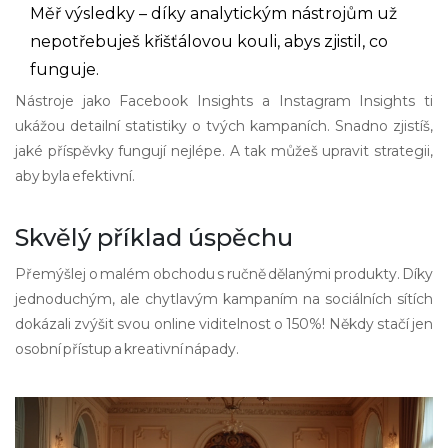
Měř výsledky – díky analytickým nástrojům už
nepotřebuješ křišťálovou kouli, abys zjistil, co
funguje.
Nástroje jako Facebook Insights a Instagram Insights ti
ukážou detailní statistiky o tvých kampaních. Snadno zjistíš,
jaké příspěvky fungují nejlépe. A tak můžeš upravit strategii,
aby byla efektivní.
Skvělý příklad úspěchu
Přemýšlej o malém obchodu s ručně dělanými produkty. Díky
jednoduchým, ale chytlavým kampaním na sociálních sítích
dokázali zvýšit svou online viditelnost o 150%! Někdy stačí jen
osobní přístup a kreativní nápady.