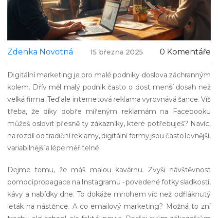
Zdenka Novotná
0 Komentáře
15 března 2025
Digitální marketing je pro malé podniky doslova záchranným
kolem. Dřív měl malý podnik často o dost menší dosah než
velká firma. Teď ale internetová reklama vyrovnává šance. Víš
třeba, že díky dobře mířeným reklamám na Facebooku
můžeš oslovit přesně ty zákazníky, které potřebuješ? Navíc,
na rozdíl od tradiční reklamy, digitální formy jsou často levnější,
variabilnější a lépe měřitelné.
Dejme tomu, že máš malou kavárnu. Zvyši návštěvnost
pomocí propagace na Instagramu - povedené fotky sladkostí,
kávy a nabídky dne. To dokáže mnohem víc než odfláknutý
leták na nástěnce. A co emailový marketing? Možná to zní