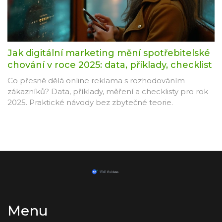
Jak digitální marketing mění spotřebitelské
chování v roce 2025: data, příklady, checklist
Co přesně dělá online reklama s rozhodováním
zákazníků? Data, příklady, měření a checklisty pro rok
2025. Praktické návody bez zbytečné teorie.
Menu