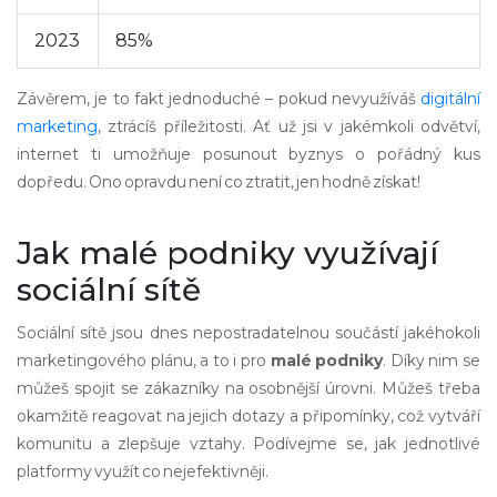
2023
85%
Závěrem, je to fakt jednoduché – pokud nevyužíváš
digitální
marketing
, ztrácíš příležitosti. Ať už jsi v jakémkoli odvětví,
internet ti umožňuje posunout byznys o pořádný kus
dopředu. Ono opravdu není co ztratit, jen hodně získat!
Jak malé podniky využívají
sociální sítě
Sociální sítě jsou dnes nepostradatelnou součástí jakéhokoli
marketingového plánu, a to i pro
malé podniky
. Díky nim se
můžeš spojit se zákazníky na osobnější úrovni. Můžeš třeba
okamžitě reagovat na jejich dotazy a připomínky, což vytváří
komunitu a zlepšuje vztahy. Podívejme se, jak jednotlivé
platformy využít co nejefektivněji.