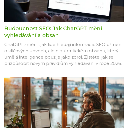
Budoucnost SEO: Jak ChatGPT mění
vyhledávání a obsah
ChatGPT změnil, jak lidé hledají informace. SEO už není
o klíčových slovech, ale o autentickém obsahu, který
umělá inteligence použije jako zdroj. Zjistěte, jak se
přizpůsobit novým pravidlům vyhledávání v roce 2026.