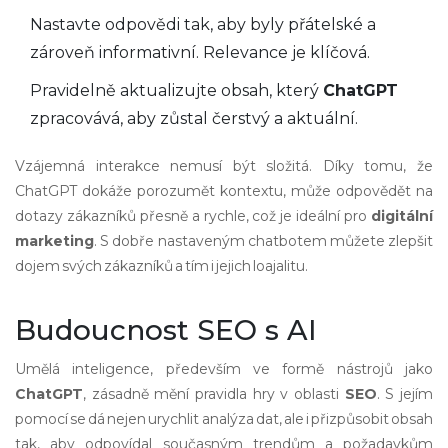
Nastavte odpovědi tak, aby byly přátelské a
zároveň informativní. Relevance je klíčová.
Pravidelně aktualizujte obsah, který
ChatGPT
zpracovává, aby zůstal čerstvý a aktuální.
Vzájemná interakce nemusí být složitá. Díky tomu, že
ChatGPT dokáže porozumět kontextu, může odpovědět na
dotazy zákazníků přesně a rychle, což je ideální pro
digitální
marketing
. S dobře nastaveným chatbotem můžete zlepšit
dojem svých zákazníků a tím i jejich loajalitu.
Budoucnost SEO s AI
Umělá inteligence, především ve formě nástrojů jako
ChatGPT
, zásadně mění pravidla hry v oblasti
SEO
. S jejím
pomocí se dá nejen urychlit analýza dat, ale i přizpůsobit obsah
tak, aby odpovídal současným trendům a požadavkům