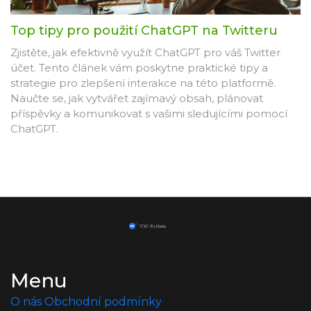
Top tipy pro použití ChatGPT na Twitteru
Zjistěte, jak efektivně využít ChatGPT pro váš Twitter
účet. Tento článek vám poskytne praktické tipy a
strategie pro zlepšení interakce na této platformě.
Naučte se, jak vytvářet zajímavý obsah, plánovat
příspěvky a komunikovat s vašimi sledujícími pomocí
ChatGPT.
Menu
O nás
Obchodní podmínky