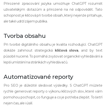
Přirozené zpracování jazyka umožňuje ChatGPT rozumět
uživatelským dotazům a přirozeně na ně odpovědět. Tato
schopnost je klíčová při tvorbě obsah, který nejenže přitahuje,
ale také udrží zájem publika.
Tvorba obsahu
Při tvorbě digitálního obsahu je kvalita rozhodující. ChatGPT
dokáže zahrnout strategická
klíčová slova
, aniž by text
působil nuceně. To pomáhá zvyšovat organické vyhledávání a
lepší umístění na stránkách vyhledávačů.
Automatizované reporty
Pro SEO je důležité sledovat výsledky. S ChatGPT můžete
rychle generovat reporty o výkonu klíčových slov, které vám
pomohou pochopit, co funguje a co je potřeba zlepšit. To šetří
nejen čas, ale i úsilí.