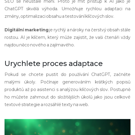
SEO se neustále mění. Proto je mít přístup k AI jako je
ChatGPT skvělá výhoda. Umožňuje rychlou adaptaci na
změny, optimalizaci obsahu a testování klíčových slov.
Digitální marketing
je rychlý a nároky na čerstvý obsah stále
rostou. AI je klíčem, který může zajistit, že vaši čtenáři vždy
najdou něco nového a zajímavého.
Urychlete proces adaptace
Pokud se chcete pustit do používání ChatGPT, začněte
malými úkoly. Počínaje generováním krátkých popisů
produktů až po asistenci s analýzou klíčových slov. Postupně
ho můžete zahrnout do složitějších úkolů jako jsou celkové
textové strategie a rozsáhlé texty na web.