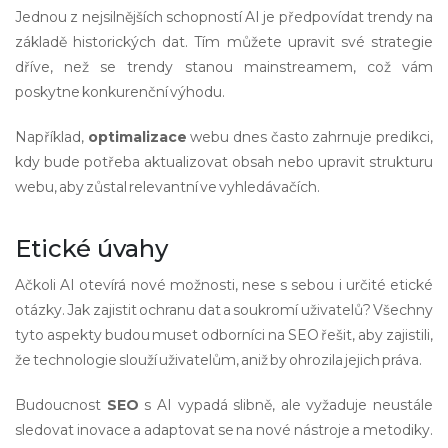
Jednou z nejsilnějších schopností AI je předpovídat trendy na
základě historických dat. Tím můžete upravit své strategie
dříve, než se trendy stanou mainstreamem, což vám
poskytne konkurenční výhodu.
Například,
optimalizace
webu dnes často zahrnuje predikci,
kdy bude potřeba aktualizovat obsah nebo upravit strukturu
webu, aby zůstal relevantní ve vyhledávačích.
Etické úvahy
Ačkoli AI otevírá nové možnosti, nese s sebou i určité etické
otázky. Jak zajistit ochranu dat a soukromí uživatelů? Všechny
tyto aspekty budou muset odborníci na SEO řešit, aby zajistili,
že technologie slouží uživatelům, aniž by ohrozila jejich práva.
Budoucnost
SEO
s AI vypadá slibně, ale vyžaduje neustále
sledovat inovace a adaptovat se na nové nástroje a metodiky.