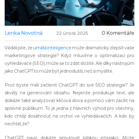
Lenka Novotná
0 Komentáře
22 února 2025
Věděli jste, že
umělá inteligence
může dramaticky zlepšit vaše
marketingové strategie? Když mluvíme o optimalizaci pro
vyhledávače (SEO), může se to zdát složité. Ale díky nástrojům
jako ChatGPT to může být jednodušší, než si myslíte.
Proč byste měli začlenit ChatGPT do své SEO strategie? Je
skvělý na generování obsahu. Nejenže produkuje text, ale
dokáže také analyzovat klíčová slova a pomoci vám zacílit na
správné publikum. To je jedna z hlavních výhod pro všechny,
kdo chtějí dosáhnout na vrchol ve vyhledávačích. A kdo by
nechtěl, že?
ChatGPT navíc dokáže simulovat lidskou interakci. Může