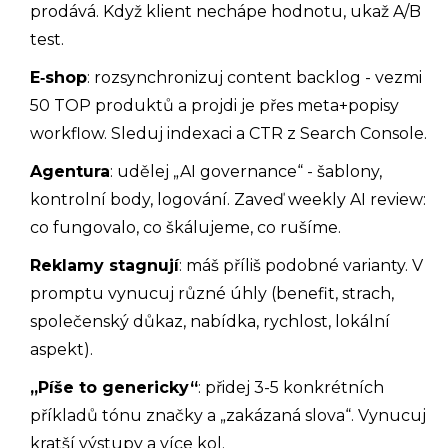
prodává. Když klient nechápe hodnotu, ukaž A/B
test.
E‑shop
: rozsynchronizuj content backlog - vezmi
50 TOP produktů a projdi je přes meta+popisy
workflow. Sleduj indexaci a CTR z Search Console.
Agentura
: udělej „AI governance“ - šablony,
kontrolní body, logování. Zaveď weekly AI review:
co fungovalo, co škálujeme, co rušíme.
Reklamy stagnují
: máš příliš podobné varianty. V
promptu vynucuj různé úhly (benefit, strach,
společenský důkaz, nabídka, rychlost, lokální
aspekt).
„Píše to genericky“
: přidej 3-5 konkrétních
příkladů tónu značky a „zakázaná slova“. Vynucuj
kratší výstupy a více kol.