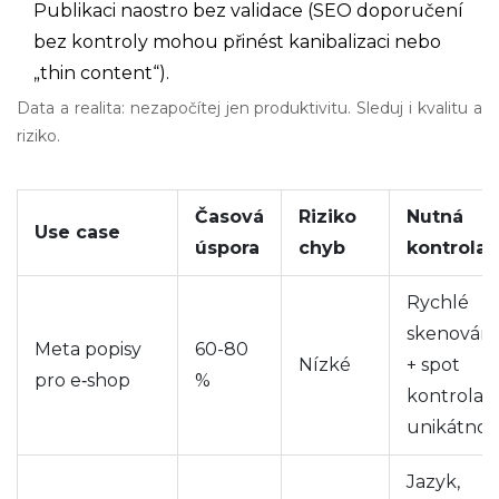
Publikaci naostro bez validace (SEO doporučení
bez kontroly mohou přinést kanibalizaci nebo
„thin content“).
Data a realita: nezapočítej jen produktivitu. Sleduj i kvalitu a
riziko.
Časová
Riziko
Nutná
Use case
úspora
chyb
kontrola
Rychlé
skenování
Meta popisy
60-80
Nízké
+ spot
pro e‑shop
%
kontrola
unikátnost
Jazyk,