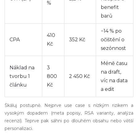
%
benefit
barů
−14 % po
410
CPA
352 Kč
očištění o
Kč
sezónnost
Méně času
Náklad na
3
na draft,
tvorbu 1
800
2 450 Kč
víc na data
článku
Kč
a edit
Škáluj postupně. Nejprve use case s nízkým rizikem a
vysokým dopadem (meta popisy, RSA varianty, analýza
recenzí). Teprve pak sáhni po dlouhém obsahu nebo větší
personalizaci.