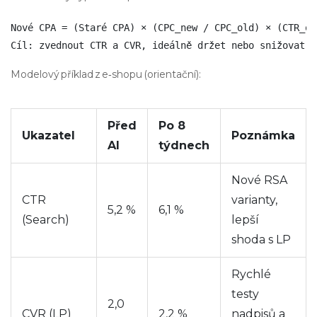
Nové CPA = (Staré CPA) × (CPC_new / CPC_old) × (CTR_ol
Cíl: zvednout CTR a CVR, ideálně držet nebo snižovat C
Modelový příklad z e‑shopu (orientační):
Před
Po 8
Ukazatel
Poznámka
AI
týdnech
Nové RSA
CTR
varianty,
5,2 %
6,1 %
(Search)
lepší
shoda s LP
Rychlé
testy
2,0
CVR (LP)
2,2 %
nadpisů a