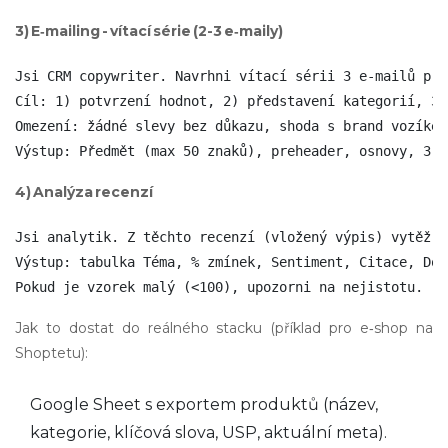
3) E‑mailing - vítací série (2-3 e‑maily)
Jsi CRM copywriter. Navrhni vítací sérii 3 e‑mailů pro
Cíl: 1) potvrzení hodnot, 2) představení kategorií, 3)
Omezení: žádné slevy bez důkazu, shoda s brand vozíkem.
Výstup: Předmět (max 50 znaků), preheader, osnovy, 3 v
4) Analýza recenzí
Jsi analytik. Z těchto recenzí (vložený výpis) vytěž t
Výstup: tabulka Téma, % zmínek, Sentiment, Citace, Dop
Pokud je vzorek malý (<100), upozorni na nejistotu.
Jak to dostat do reálného stacku (příklad pro e‑shop na
Shoptetu):
Google Sheet s exportem produktů (název,
kategorie, klíčová slova, USP, aktuální meta).