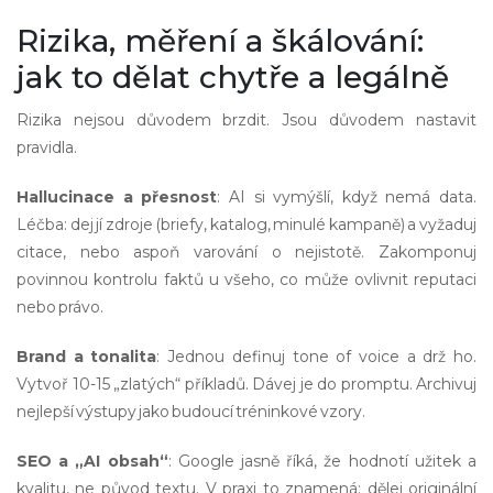
Rizika, měření a škálování:
jak to dělat chytře a legálně
Rizika nejsou důvodem brzdit. Jsou důvodem nastavit
pravidla.
Hallucinace a přesnost
: AI si vymýšlí, když nemá data.
Léčba: dej jí zdroje (briefy, katalog, minulé kampaně) a vyžaduj
citace, nebo aspoň varování o nejistotě. Zakomponuj
povinnou kontrolu faktů u všeho, co může ovlivnit reputaci
nebo právo.
Brand a tonalita
: Jednou definuj tone of voice a drž ho.
Vytvoř 10-15 „zlatých“ příkladů. Dávej je do promptu. Archivuj
nejlepší výstupy jako budoucí tréninkové vzory.
SEO a „AI obsah“
: Google jasně říká, že hodnotí užitek a
kvalitu, ne původ textu. V praxi to znamená: dělej originální