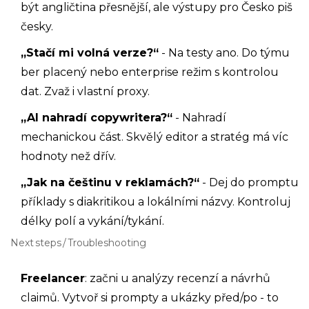
být angličtina přesnější, ale výstupy pro Česko piš
česky.
„Stačí mi volná verze?“
- Na testy ano. Do týmu
ber placený nebo enterprise režim s kontrolou
dat. Zvaž i vlastní proxy.
„AI nahradí copywritera?“
- Nahradí
mechanickou část. Skvělý editor a stratég má víc
hodnoty než dřív.
„Jak na češtinu v reklamách?“
- Dej do promptu
příklady s diakritikou a lokálními názvy. Kontroluj
délky polí a vykání/tykání.
Next steps / Troubleshooting
Freelancer
: začni u analýzy recenzí a návrhů
claimů. Vytvoř si prompty a ukázky před/po - to