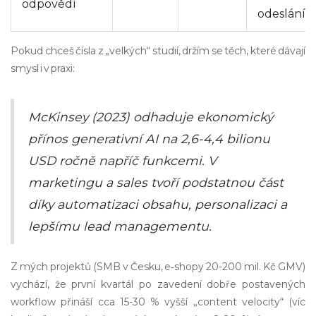
odpovědí
odeslání
Pokud chceš čísla z „velkých“ studií, držím se těch, které dávají
smysl i v praxi:
McKinsey (2023) odhaduje ekonomický
přínos generativní AI na 2,6-4,4 bilionu
USD ročně napříč funkcemi. V
marketingu a sales tvoří podstatnou část
díky automatizaci obsahu, personalizaci a
lepšímu lead managementu.
Z mých projektů (SMB v Česku, e‑shopy 20-200 mil. Kč GMV)
vychází, že první kvartál po zavedení dobře postavených
workflow přináší cca 15-30 % vyšší „content velocity“ (víc