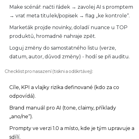
Make scénář: načti řádek → zavolej AI s promptem
→ vrať meta titulek/popisek → flag „ke kontrole“.
Markeťák projde novinky, doladí nuance u TOP
produktů, hromadně nahraje zpět.
Loguj změny do samostatného listu (verze,
datum, autor, důvod změny) - hodí se při auditu.
Checklist pro nasazení (tiskni a odškrtávej):
Cíle, KPI a vlajky rizika definované (kdo za co
odpovídá).
Brand manuál pro AI (tone, claimy, příklady
„ano/ne“).
Prompty ve verzi 1.0 a místo, kde je tým upravuje a
sdílí.