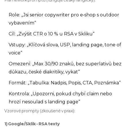
Framework promptu (funguje česky i anglicky):
Role: „Jsi senior copywriter pro e‑shop s outdoor
vybavením“
Cíl: „Zvýšit CTR o 10 % u RSA v Skliku“
Vstupy: „Klíčová slova, USP, landing page, tone of
voice“
Omezení: „Max 30/90 znaků, bez superlativů bez
důkazu, české diakritiky, vykat“
Formát: „Tabulka: Nadpis, Popis, CTA, Poznámka“
Kontrola: „Upozorni, pokud chybí claim nebo
hrozí nesoulad s landing page“
Vzorové prompty (zkoušené v praxi):
1) Google/Sklik - RSA texty