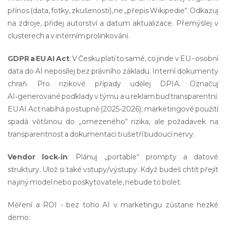
přínos (data, fotky, zkušenosti), ne „přepis Wikipedie“. Odkazuj
na zdroje, přidej autorství a datum aktualizace. Přemýšlej v
clusterech a v interním prolinkování.
GDPR a EU AI Act
: V Česku platí to samé, co jinde v EU - osobní
data do AI neposílej bez právního základu. Interní dokumenty
chraň. Pro rizikové případy udělej DPIA. Označuj
AI‑generované podklady v týmu a u reklam buď transparentní.
EU AI Act nabíhá postupně (2025-2026); marketingové použití
spadá většinou do „omezeného“ rizika, ale požadavek na
transparentnost a dokumentaci ti ušetří budoucí nervy.
Vendor lock‑in
: Plánuj „portable“ prompty a datové
struktury. Ulož si také vstupy/výstupy. Když budeš chtít přejít
na jiný model nebo poskytovatele, nebude to bolet.
Měření a ROI - bez toho AI v marketingu zůstane hezké
demo: