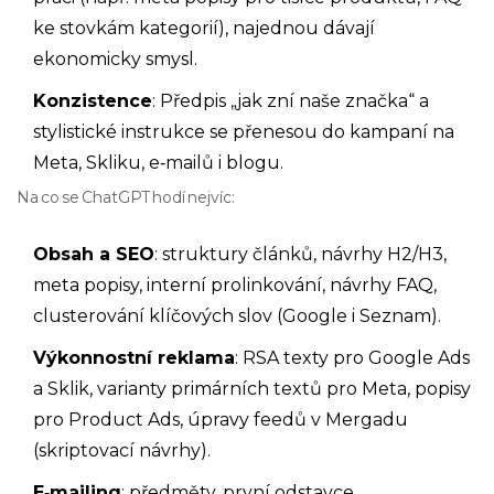
ke stovkám kategorií), najednou dávají
ekonomicky smysl.
Konzistence
: Předpis „jak zní naše značka“ a
stylistické instrukce se přenesou do kampaní na
Meta, Skliku, e‑mailů i blogu.
Na co se ChatGPT hodí nejvíc:
Obsah a SEO
: struktury článků, návrhy H2/H3,
meta popisy, interní prolinkování, návrhy FAQ,
clusterování klíčových slov (Google i Seznam).
Výkonnostní reklama
: RSA texty pro Google Ads
a Sklik, varianty primárních textů pro Meta, popisy
pro Product Ads, úpravy feedů v Mergadu
(skriptovací návrhy).
E‑mailing
: předměty, první odstavce,