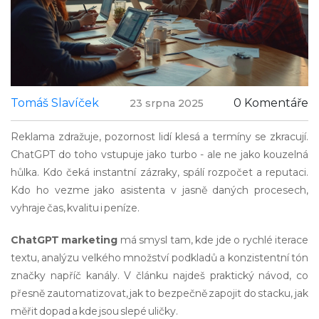
Tomáš Slavíček
0 Komentáře
23 srpna 2025
Reklama zdražuje, pozornost lidí klesá a termíny se zkracují.
ChatGPT do toho vstupuje jako turbo - ale ne jako kouzelná
hůlka. Kdo čeká instantní zázraky, spálí rozpočet a reputaci.
Kdo ho vezme jako asistenta v jasně daných procesech,
vyhraje čas, kvalitu i peníze.
ChatGPT marketing
má smysl tam, kde jde o rychlé iterace
textu, analýzu velkého množství podkladů a konzistentní tón
značky napříč kanály. V článku najdeš praktický návod, co
přesně zautomatizovat, jak to bezpečně zapojit do stacku, jak
měřit dopad a kde jsou slepé uličky.