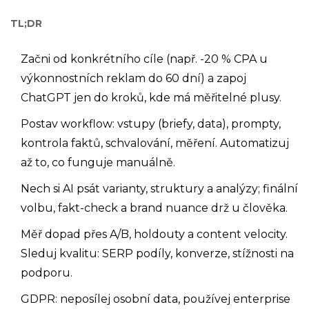
TL;DR
Začni od konkrétního cíle (např. -20 % CPA u
výkonnostních reklam do 60 dní) a zapoj
ChatGPT jen do kroků, kde má měřitelné plusy.
Postav workflow: vstupy (briefy, data), prompty,
kontrola faktů, schvalování, měření. Automatizuj
až to, co funguje manuálně.
Nech si AI psát varianty, struktury a analýzy; finální
volbu, fakt-check a brand nuance drž u člověka.
Měř dopad přes A/B, holdouty a content velocity.
Sleduj kvalitu: SERP podíly, konverze, stížnosti na
podporu.
GDPR: neposílej osobní data, používej enterprise