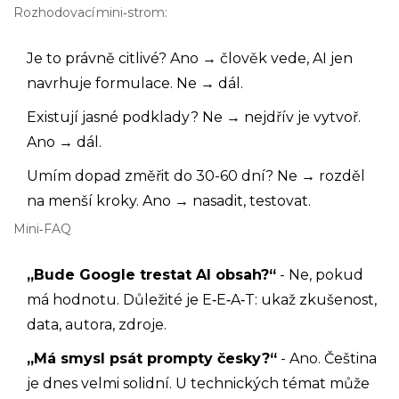
Rozhodovací mini‑strom:
Je to právně citlivé? Ano → člověk vede, AI jen
navrhuje formulace. Ne → dál.
Existují jasné podklady? Ne → nejdřív je vytvoř.
Ano → dál.
Umím dopad změřit do 30-60 dní? Ne → rozděl
na menší kroky. Ano → nasadit, testovat.
Mini‑FAQ
„Bude Google trestat AI obsah?“
- Ne, pokud
má hodnotu. Důležité je E‑E‑A‑T: ukaž zkušenost,
data, autora, zdroje.
„Má smysl psát prompty česky?“
- Ano. Čeština
je dnes velmi solidní. U technických témat může