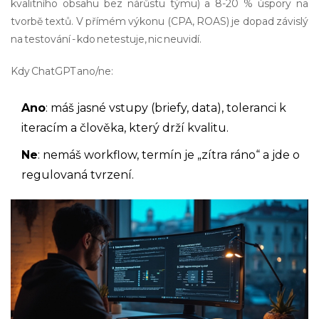
kvalitního obsahu bez nárůstu týmu) a 8-20 % úspory na
tvorbě textů. V přímém výkonu (CPA, ROAS) je dopad závislý
na testování - kdo netestuje, nic neuvidí.
Kdy ChatGPT ano/ne:
Ano
: máš jasné vstupy (briefy, data), toleranci k
iteracím a člověka, který drží kvalitu.
Ne
: nemáš workflow, termín je „zítra ráno“ a jde o
regulovaná tvrzení.