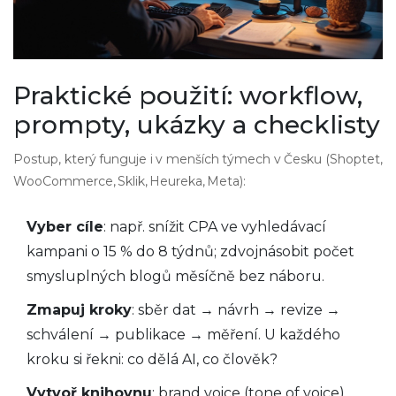
Praktické použití: workflow,
prompty, ukázky a checklisty
Postup, který funguje i v menších týmech v Česku (Shoptet,
WooCommerce, Sklik, Heureka, Meta):
Vyber cíle
: např. snížit CPA ve vyhledávací
kampani o 15 % do 8 týdnů; zdvojnásobit počet
smysluplných blogů měsíčně bez náboru.
Zmapuj kroky
: sběr dat → návrh → revize →
schválení → publikace → měření. U každého
kroku si řekni: co dělá AI, co člověk?
Vytvoř knihovnu
: brand voice (tone of voice),