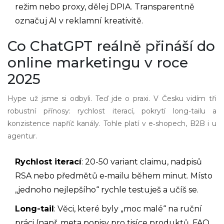
režim nebo proxy, dělej DPIA. Transparentně
označuj AI v reklamní kreativitě.
Co ChatGPT reálně přináší do
online marketingu v roce
2025
Hype už jsme si odbyli. Teď jde o praxi. V Česku vidím tři
robustní přínosy: rychlost iterací, pokrytí long-tailu a
konzistence napříč kanály. Tohle platí v e‑shopech, B2B i u
agentur.
Rychlost iterací
: 20-50 variant claimu, nadpisů
RSA nebo předmětů e‑mailu během minut. Místo
„jednoho nejlepšího“ rychle testuješ a učíš se.
Long-tail
: Věci, které byly „moc malé“ na ruční
práci (např. meta popisy pro tisíce produktů, FAQ