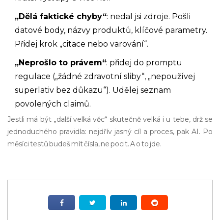
„Dělá faktické chyby“
: nedal jsi zdroje. Pošli
datové body, názvy produktů, klíčové parametry.
Přidej krok „citace nebo varování“.
„Neprošlo to právem“
: přidej do promptu
regulace („žádné zdravotní sliby“, „nepoužívej
superlativ bez důkazu“). Udělej seznam
povolených claimů.
Jestli má být „další velká věc“ skutečně velká i u tebe, drž se
jednoduchého pravidla: nejdřív jasný cíl a proces, pak AI. Po
měsíci testů budeš mít čísla, ne pocit. A o to jde.