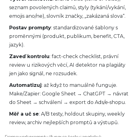
seznam povolených claimů, styly (tykání/vykání,
emojis ano/ne), slovník značky, „zakázaná slova“.
Postav prompty
: standardizované šablony s
proměnnými (produkt, publikum, benefit, CTA,
jazyk).
Zaveď kontrolu
: fact-check checklist, právní
review u rizikových věcí, AI detektor na plagiáty
jen jako signál, ne rozsudek.
Automatizuj
: až když to manuálně funguje.
Make/Zapier: Google Sheet → ChatGPT → návrat
do Sheet → schválení → export do Ads/e‑shopu.
Měř a uč se
: A/B testy, holdout skupiny, weekly
review, archiv nejlepších promptů a výstupů.