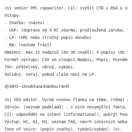
Jsi senior PPC copywriter. Cíl: zvýšit CTR v RSA o 10 %
Vstupy:

- Značka: (název)

- USP: (doprava od X Kč zdarma, prodloužená záruka, vý
- LP: (URL nebo stručný popis obsahu)

- KW: (seznam frází)

Omezení: max 15 nadpisů (do 30 znaků), 4 popisy (do 90
Formát výstupu: CSV se sloupci Nadpis, Popis, Poznámka.
Tón: přátelský, věcný, vykání.

Validuj: varuj, pokud claim není na LP.
2) SEO - struktura článku + bríf
Jsi SEO editor. Vyrob osnovu článku na téma: (téma) pr
Zdroje: (seznam podkladů) - z nich nevymýšlej fakta, j
Cíl: odpovědět na intent (informational), pokrýt Peopl
Výstup: H1, H2, H3, seznam FAQ, návrh interních odkazů
Tone of voice: (popis značky), tykání/vykání: (x).