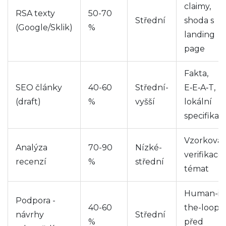
claimy,
RSA texty
50-70
Střední
shoda s
(Google/Sklik)
%
landing
page
Fakta,
SEO články
40-60
Střední-
E‑E‑A‑T,
(draft)
%
vyšší
lokální
specifika
Vzorková
Analýza
70-90
Nízké-
verifikace
recenzí
%
střední
témat
Human-in
Podpora -
40-60
the-loop
návrhy
Střední
%
před