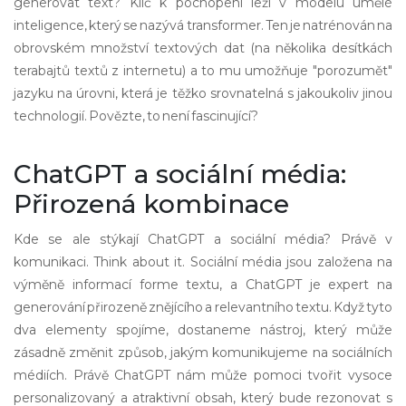
generovat text? Klíč k pochopení leží v modelu umělé
inteligence, který se nazývá transformer. Ten je natrénován na
obrovském množství textových dat (na několika desítkách
terabajtů textů z internetu) a to mu umožňuje "porozumět"
jazyku na úrovni, která je těžko srovnatelná s jakoukoliv jinou
technologií. Povězte, to není fascinující?
ChatGPT a sociální média:
Přirozená kombinace
Kde se ale stýkají ChatGPT a sociální média? Právě v
komunikaci. Think about it. Sociální média jsou založena na
výměně informací forme textu, a ChatGPT je expert na
generování přirozeně znějícího a relevantního textu. Když tyto
dva elementy spojíme, dostaneme nástroj, který může
zásadně změnit způsob, jakým komunikujeme na sociálních
médiích. Právě ChatGPT nám může pomoci tvořit vysoce
personalizovaný a atraktivní obsah, který bude rezonovat s