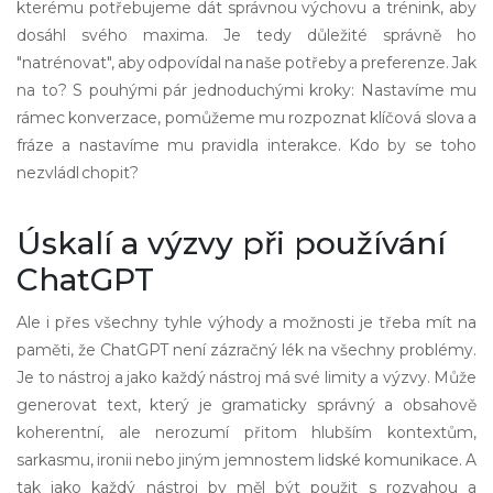
kterému potřebujeme dát správnou výchovu a trénink, aby
dosáhl svého maxima. Je tedy důležité správně ho
"natrénovat", aby odpovídal na naše potřeby a preferenze. Jak
na to? S pouhými pár jednoduchými kroky: Nastavíme mu
rámec konverzace, pomůžeme mu rozpoznat klíčová slova a
fráze a nastavíme mu pravidla interakce. Kdo by se toho
nezvládl chopit?
Úskalí a výzvy při používání
ChatGPT
Ale i přes všechny tyhle výhody a možnosti je třeba mít na
paměti, že ChatGPT není zázračný lék na všechny problémy.
Je to nástroj a jako každý nástroj má své limity a výzvy. Může
generovat text, který je gramaticky správný a obsahově
koherentní, ale nerozumí přitom hlubším kontextům,
sarkasmu, ironii nebo jiným jemnostem lidské komunikace. A
tak jako každý nástroj by měl být použit s rozvahou a