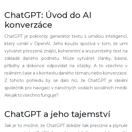
ChatGPT: Úvod do AI
konverzáce
ChatGPT je pokročilý generátor textu s umělou inteligencí,
který vznikl v OpenAI. Jeho kouzlo spočívá v tom, že umí
vytvářet přirozeně znějící, koherentní a srozumitelný text na
základě daného podnětu. Může vytvářet články, básně,
příběhy a dokonce odpovídat na otázky. A to všechno v
reálném čase a v kontextu daného tématu nebo konverzace.
Z tohoto pohledu by se dalo říci, že ChatGPT je ideální
společník pro navigaci v náročných vodách sociálních médií.
Ale jak to všechno funguje?
ChatGPT a jeho tajemství
Jak je to možné, že ChatGPT dokáže tak precizně a plynule