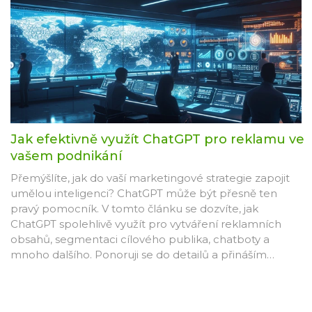
Jak efektivně využít ChatGPT pro reklamu ve
vašem podnikání
Přemýšlíte, jak do vaší marketingové strategie zapojit
umělou inteligenci? ChatGPT může být přesně ten
pravý pomocník. V tomto článku se dozvíte, jak
ChatGPT spolehlivě využít pro vytváření reklamních
obsahů, segmentaci cílového publika, chatboty a
mnoho dalšího. Ponoruji se do detailů a přináším
zajímavé tipy, jak AI model jako je ChatGPT zefektivnit
vaší marketingovou komunikaci a přitáhnout nové
zákazníky.