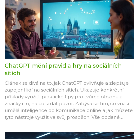
ChatGPT mění pravidla hry na sociálních
sítích
Článek se dívá na to, jak ChatGPT ovlivňuje a zlepšuje
zapojení lidí na sociálních sítích. Ukazuje konkrétní
příklady využití, praktické tipy pro tvůrce obsahu a
značky i to, na co si dát pozor. Zabývá se tím, co vnáší
umělá inteligence do komunikace online a jak můžete
tyto nástroje využít ve svůj prospěch. Vše podané
srozumitelně, bez složitého vysvětlování.