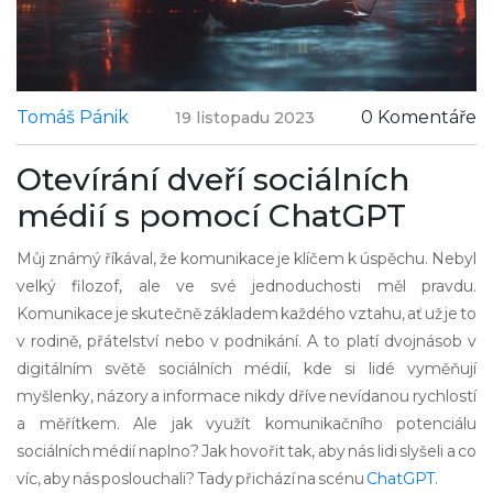
Tomáš Pánik
0 Komentáře
19 listopadu 2023
Otevírání dveří sociálních
médií s pomocí ChatGPT
Můj známý říkával, že komunikace je klíčem k úspěchu. Nebyl
velký filozof, ale ve své jednoduchosti měl pravdu.
Komunikace je skutečně základem každého vztahu, ať už je to
v rodině, přátelství nebo v podnikání. A to platí dvojnásob v
digitálním světě sociálních médií, kde si lidé vyměňují
myšlenky, názory a informace nikdy dříve nevídanou rychlostí
a měřítkem. Ale jak využít komunikačního potenciálu
sociálních médií naplno? Jak hovořit tak, aby nás lidi slyšeli a co
víc, aby nás poslouchali? Tady přichází na scénu
ChatGPT
.