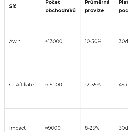
Počet
Průměrná
Plate
Síť
obchodníků
provize
podm
Awin
≈13000
10‑30%
30dn
CJ Affiliate
≈15000
12‑35%
45dn
Impact
≈9000
8‑25%
30dn