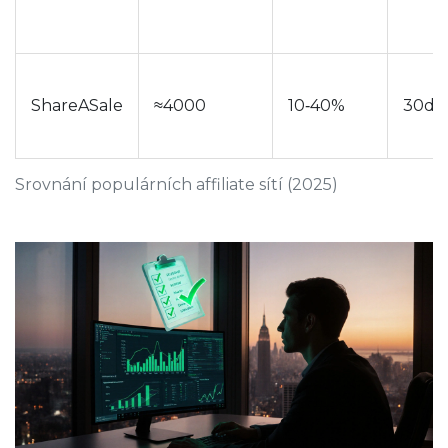
ShareASale
≈4000
10‑40%
30dn
Srovnání populárních affiliate sítí (2025)