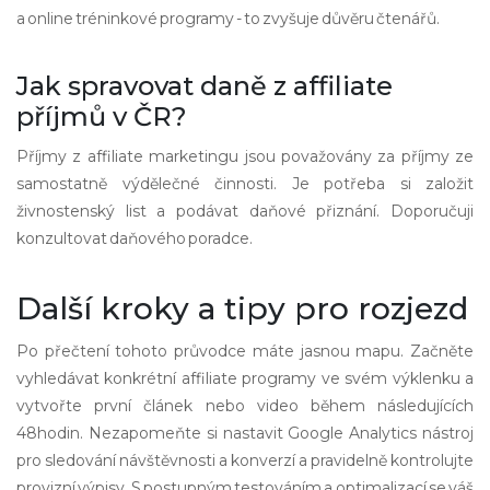
a online tréninkové programy - to zvyšuje důvěru čtenářů.
Jak spravovat daně z affiliate
příjmů v ČR?
Příjmy z affiliate marketingu jsou považovány za příjmy ze
samostatně výdělečné činnosti. Je potřeba si založit
živnostenský list a podávat daňové přiznání. Doporučuji
konzultovat daňového poradce.
Další kroky a tipy pro rozjezd
Po přečtení tohoto průvodce máte jasnou mapu. Začněte
vyhledávat konkrétní affiliate programy ve svém výklenku a
vytvořte první článek nebo video během následujících
48hodin. Nezapomeňte si nastavit
Google Analytics
nástroj
pro sledování návštěvnosti a konverzí
a pravidelně kontrolujte
provizní výpisy. S postupným testováním a optimalizací se váš