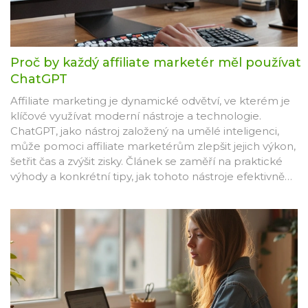
Proč by každý affiliate marketér měl používat
ChatGPT
Affiliate marketing je dynamické odvětví, ve kterém je
klíčové využívat moderní nástroje a technologie.
ChatGPT, jako nástroj založený na umělé inteligenci,
může pomoci affiliate marketérům zlepšit jejich výkon,
šetřit čas a zvýšit zisky. Článek se zaměří na praktické
výhody a konkrétní tipy, jak tohoto nástroje efektivně
využívat.