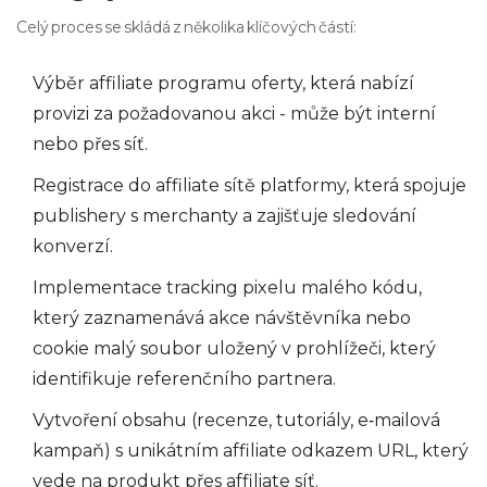
Celý proces se skládá z několika klíčových částí:
Výběr
affiliate programu
oferty, která nabízí
provizi za požadovanou akci
- může být interní
nebo přes síť.
Registrace do
affiliate sítě
platformy, která spojuje
publishery s merchanty a zajišťuje sledování
konverzí
.
Implementace
tracking pixelu
malého kódu,
který zaznamenává akce návštěvníka
nebo
cookie
malý soubor uložený v prohlížeči, který
identifikuje referenčního partnera
.
Vytvoření obsahu (recenze, tutoriály, e‑mailová
kampaň) s unikátním
affiliate odkazem
URL, který
vede na produkt přes affiliate síť
.