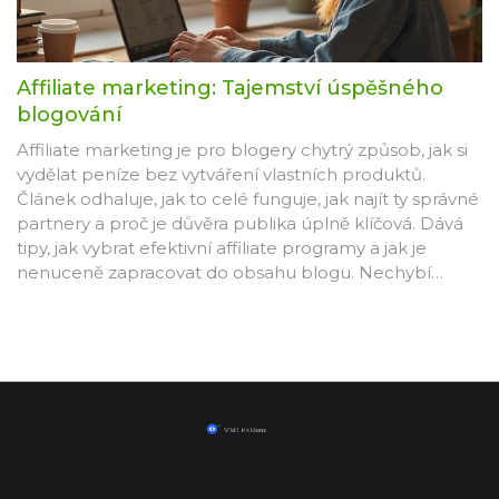
Affiliate marketing: Tajemství úspěšného
blogování
Affiliate marketing je pro blogery chytrý způsob, jak si
vydělat peníze bez vytváření vlastních produktů.
Článek odhaluje, jak to celé funguje, jak najít ty správné
partnery a proč je důvěra publika úplně klíčová. Dává
tipy, jak vybrat efektivní affiliate programy a jak je
nenuceně zapracovat do obsahu blogu. Nechybí
konkrétní doporučení a příklady, jak se dá díky affiliate
marketingu uspět.