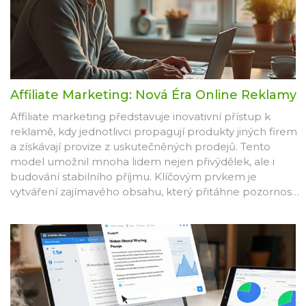
Affiliate Marketing: Nová Éra Online Reklamy
Affiliate marketing představuje inovativní přístup k
reklamě, kdy jednotlivci propagují produkty jiných firem
a získávají provize z uskutečněných prodejů. Tento
model umožnil mnoha lidem nejen přivýdělek, ale i
budování stabilního příjmu. Klíčovým prvkem je
vytváření zajímavého obsahu, který přitáhne pozornost
cílové skupiny. Správné strategie a nástroje jsou
nezbytné pro dosažení úspěchu v této oblasti.