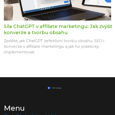
Síla ChatGPT v affiliate marketingu: Jak zvýšit
konverze a tvorbu obsahu
Zjistěte, jak ChatGPT zefektivní tvorbu obsahu, SEO i
konverze v affiliate marketingu a jak ho prakticky
implementovat.
Menu