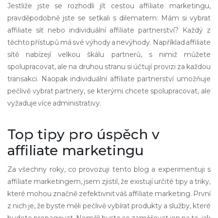
Jestliže jste se rozhodli jít cestou affiliate marketingu,
pravděpodobně jste se setkali s dilematem: Mám si vybrat
affiliate síť nebo individuální affiliate partnerství? Každý z
těchto přístupů má své výhody a nevýhody. Například affiliate
sítě nabízejí velkou škálu partnerů, s nimiž můžete
spolupracovat, ale na druhou stranu si účtují provizi za každou
transakci. Naopak individuální affiliate partnerství umožňuje
pečlivě vybrat partnery, se kterými chcete spolupracovat, ale
vyžaduje více administrativy.
Top tipy pro úspěch v
affiliate marketingu
Za všechny roky, co provozuji tento blog a experimentuji s
affiliate marketingem, jsem zjistil, že existují určité tipy a triky,
které mohou značně zefektivnit váš affiliate marketing. První
z nich je, že byste měli pečlivě vybírat produkty a služby, které