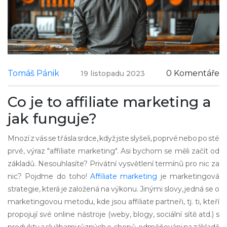
Tomáš Pánik
0 Komentáře
19 listopadu 2023
Co je to affiliate marketing a
jak funguje?
Mnozí z vás se třásla srdce, když jste slyšeli, poprvé nebo po sté
prvé, výraz "affiliate marketing". Asi bychom se měli začít od
základů. Nesouhlasíte? Privátní vysvětlení termínů pro nic za
nic? Pojďme do toho!
Affiliate marketing
je marketingová
strategie, která je založená na výkonu. Jinými slovy, jedná se o
marketingovou metodu, kde jsou affiliate partneři, tj. ti, kteří
propojují své online nástroje (weby, blogy, sociální sítě atd.) s