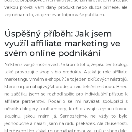
budete propagovat. Neměli byste se zaměřovat jen na to, jak
velkou provizi vám daný produkt nebo služba přinese, ale
zejména na to, zda je relevantní pro vaše publikum.
Úspěšný příběh: Jak jsem
využil affiliate marketing ve
svém online podnikání
Někteří z vás již možná vědí, že kromě toho, že píšu tento blog,
také provozuji e-shop s bio produkty. A jaká je role affiliate
marketingu v mém e-shopu? Je to jeden z klíčových nástrojů,
které mi pomáhají zvýšit prodej a zviditelnění e-shopu. Hned
na začátku jsem se rozhodl spíše pro individuální přístup k
affiliate partnerství. Podařilo se mi navázat spolupráci s
několika blogery a influencery, kteří oslovují stejnou cílovou
skupinu, jakou mám já. Samozřejmě, ne vždy to bylo
jednoduché a narazil jsem na řadu překážek. Ale zkušenosti,
které jsem tím získal, mi pomáhají posouvat můj e-shop dále.