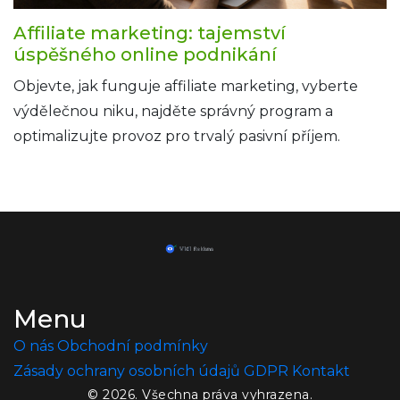
Affiliate marketing: tajemství
úspěšného online podnikání
Objevte, jak funguje affiliate marketing, vyberte
výdělečnou niku, najděte správný program a
optimalizujte provoz pro trvalý pasivní příjem.
Menu
O nás
Obchodní podmínky
Zásady ochrany osobních údajů
GDPR
Kontakt
© 2026. Všechna práva vyhrazena.