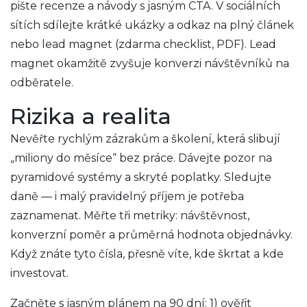
pište recenze a návody s jasným CTA. V sociálních
sítích sdílejte krátké ukázky a odkaz na plný článek
nebo lead magnet (zdarma checklist, PDF). Lead
magnet okamžitě zvyšuje konverzi návštěvníků na
odběratele.
Rizika a realita
Nevěřte rychlým zázrakům a školení, která slibují
„miliony do měsíce“ bez práce. Dávejte pozor na
pyramidové systémy a skryté poplatky. Sledujte
daně — i malý pravidelný příjem je potřeba
zaznamenat. Měřte tři metriky: návštěvnost,
konverzní poměr a průměrná hodnota objednávky.
Když znáte tyto čísla, přesně víte, kde škrtat a kde
investovat.
Začněte s jasným plánem na 90 dní: 1) ověřit