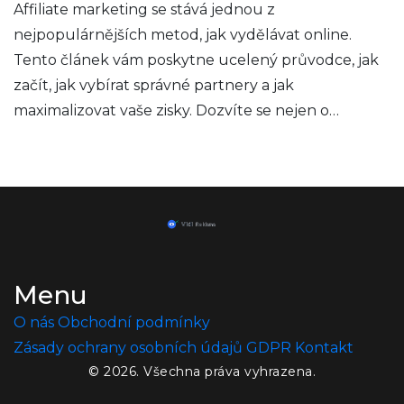
Affiliate marketing se stává jednou z
nejpopulárnějších metod, jak vydělávat online.
Tento článek vám poskytne ucelený průvodce, jak
začít, jak vybírat správné partnery a jak
maximalizovat vaše zisky. Dozvíte se nejen o
základech affiliate marketingu, ale také o
pokročilých taktikách a strategiích, které vám
pomohou uspět v roce 2024.
Menu
O nás
Obchodní podmínky
Zásady ochrany osobních údajů
GDPR
Kontakt
© 2026. Všechna práva vyhrazena.