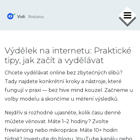
×
Výdělek na internetu: Praktické
tipy, jak začít a vydělávat
Chcete vydělávat online bez zbytečných slibů?
Tady najdete konkrétní kroky a nástroje, které
fungují v praxi — bez hive mind kouzel. Začneme u
volby modelu a skončíme u měření výsledků.
Nejdřív si rozhodně ujasněte, kolik času denně
můžete věnovat. Máte 1–2 hodiny? Zvolte
freelancing nebo mikropráce. Máte 10+ hodin
týdně? Investujte do blogu, YouTube kanálu nebo