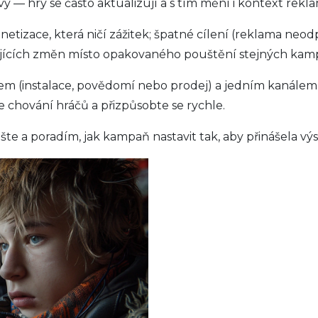
y — hry se často aktualizují a s tím mění i kontext rekla
netizace, která ničí zážitek; špatné cílení (reklama neo
avujících změn místo opakovaného pouštění stejných kam
lem (instalace, povědomí nebo prodej) a jedním kanálem. 
e chování hráčů a přizpůsobte se rychle.
e a poradím, jak kampaň nastavit tak, aby přinášela výs