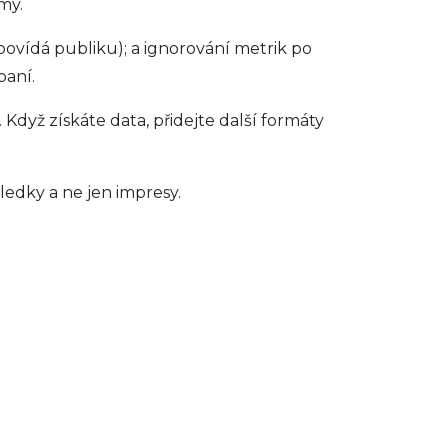
my.
dpovídá publiku); a ignorování metrik po
paní.
Když získáte data, přidejte další formáty
ledky a ne jen impresy.