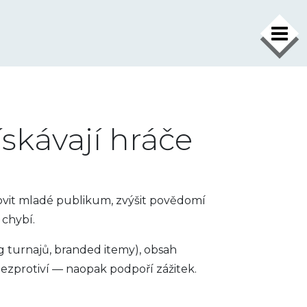
×
skávají hráče
lovit mladé publikum, zvýšit povědomí
 chybí.
g turnajů, branded itemy), obsah
nezprotiví — naopak podpoří zážitek.