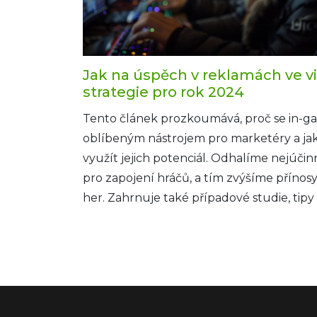
Jak na úspěch v reklamách ve v
strategie pro rok 2024
Tento článek prozkoumává, proč se in-ga
oblíbeným nástrojem pro marketéry a j
využít jejich potenciál. Odhalíme nejúčinn
pro zapojení hráčů, a tím zvýšíme přínosy
her. Zahrnuje také případové studie, tip
doporučení pro optimalizaci reklamních 