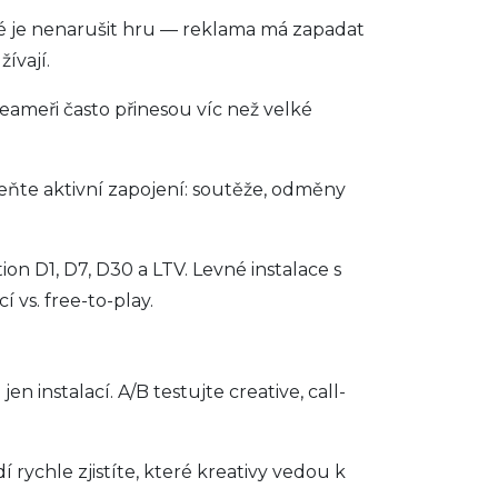
é je nenarušit hru — reklama má zapadat
ívají.
eameři často přinesou víc než velké
meňte aktivní zapojení: soutěže, odměny
ion D1, D7, D30 a LTV. Levné instalace s
 vs. free-to-play.
n instalací. A/B testujte creative, call-
ychle zjistíte, které kreativy vedou k