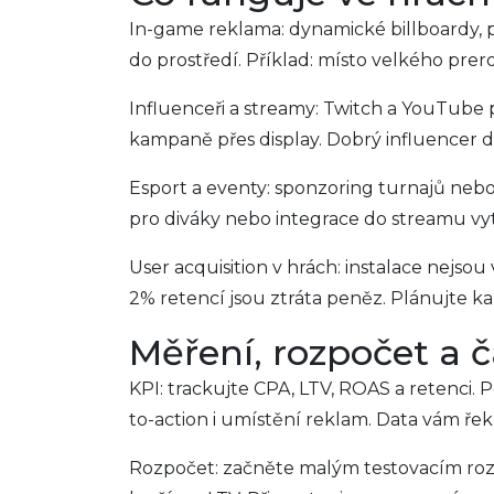
In-game reklama: dynamické billboardy,
do prostředí. Příklad: místo velkého prero
Influenceři a streamy: Twitch a YouTube 
kampaně přes display. Dobrý influencer 
Esport a eventy: sponzoring turnajů nebo
pro diváky nebo integrace do streamu vyt
User acquisition v hrách: instalace nejsou
2% retencí jsou ztráta peněz. Plánujte ka
Měření, rozpočet a 
KPI: trackujte CPA, LTV, ROAS a retenci. P
to-action i umístění reklam. Data vám ře
Rozpočet: začněte malým testovacím rozp