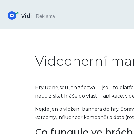
Videoherní mar
Hry už nejsou jen zábava — jsou to platf
nebo získat hráče do vlastní aplikace, vi
Nejde jen o vložení bannera do hry. Sprá
(streamy, influencer kampaně) a data (re
Co funguje ve hrách