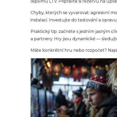
lepšímu LTV. Připravte si rezervu na úprav
Chyby, kterých se vyvarovat: agresivní mo
instalaci. Investujte do testování a opr
Praktický tip: začněte s jedním jasným cí
a partnery. Hry jsou dynamické — sledujt
Máte konkrétní hru nebo rozpočet? Napišt