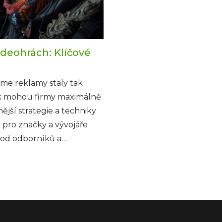
ideohrách: Klíčové
me reklamy staly tak
ak mohou firmy maximálně
ější strategie a techniky
 pro značky a vývojáře
y od odborníků a
kampaní ve videohrách.