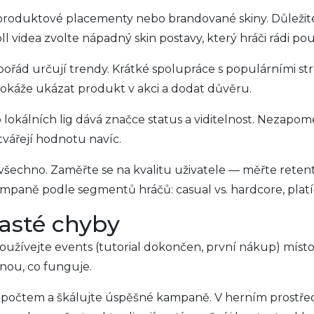
 produktové placementy nebo brandované skiny. Důležit
ll videa zvolte nápadný skin postavy, který hráči rádi použ
pořád určují trendy. Krátké spolupráce s populárními str
dokáže ukázat produkt v akci a dodat důvěru.
 lokálních lig dává značce status a viditelnost. Nezapo
vářejí hodnotu navíc.
 všechno. Zaměřte se na kvalitu uživatele — měřte retent
mpaně podle segmentů hráčů: casual vs. hardcore, platící
časté chyby
oužívejte events (tutorial dokončen, první nákup) místo je
knou, co funguje.
očtem a škálujte úspěšné kampaně. V herním prostředí r