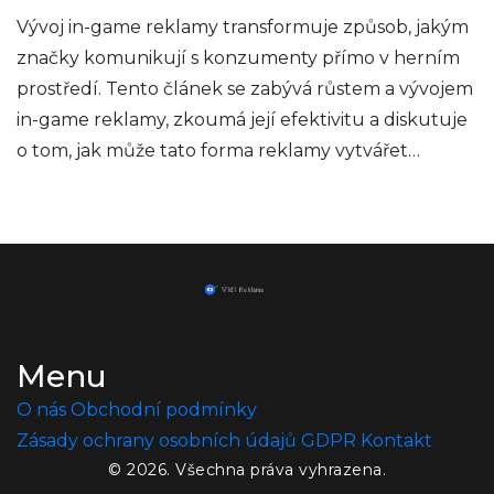
Vývoj in-game reklamy transformuje způsob, jakým
značky komunikují s konzumenty přímo v herním
prostředí. Tento článek se zabývá růstem a vývojem
in-game reklamy, zkoumá její efektivitu a diskutuje
o tom, jak může tato forma reklamy vytvářet
poutavější a zapojenější zážitky pro hráče.
Menu
O nás
Obchodní podmínky
Zásady ochrany osobních údajů
GDPR
Kontakt
© 2026. Všechna práva vyhrazena.