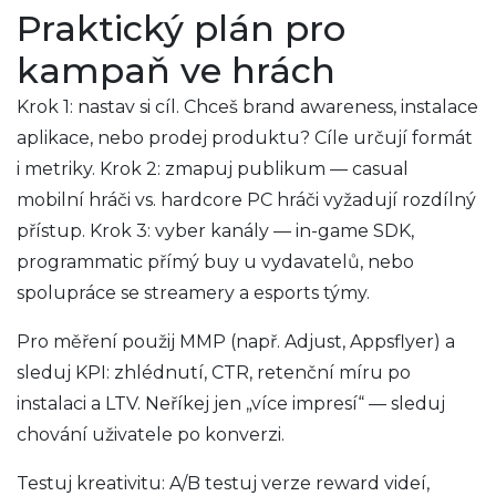
Praktický plán pro
kampaň ve hrách
Krok 1: nastav si cíl. Chceš brand awareness, instalace
aplikace, nebo prodej produktu? Cíle určují formát
i metriky. Krok 2: zmapuj publikum — casual
mobilní hráči vs. hardcore PC hráči vyžadují rozdílný
přístup. Krok 3: vyber kanály — in-game SDK,
programmatic přímý buy u vydavatelů, nebo
spolupráce se streamery a esports týmy.
Pro měření použij MMP (např. Adjust, Appsflyer) a
sleduj KPI: zhlédnutí, CTR, retenční míru po
instalaci a LTV. Neříkej jen „více impresí“ — sleduj
chování uživatele po konverzi.
Testuj kreativitu: A/B testuj verze reward videí,