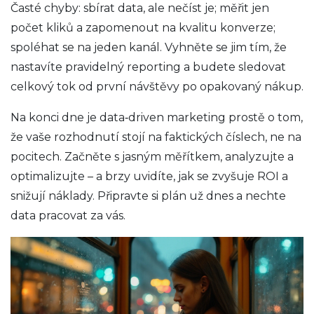
Časté chyby: sbírat data, ale nečíst je; měřit jen
počet kliků a zapomenout na kvalitu konverze;
spoléhat se na jeden kanál. Vyhněte se jim tím, že
nastavíte pravidelný reporting a budete sledovat
celkový tok od první návštěvy po opakovaný nákup.
Na konci dne je data‑driven marketing prostě o tom,
že vaše rozhodnutí stojí na faktických číslech, ne na
pocitech. Začněte s jasným měřítkem, analyzujte a
optimalizujte – a brzy uvidíte, jak se zvyšuje ROI a
snižují náklady. Připravte si plán už dnes a nechte
data pracovat za vás.