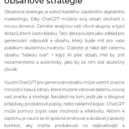
obsahové strategie
Obsahová strategie je páteří každého úspěšného digitálního
marketingu. Díky ChatGPT můžete svůj obsah obohatit o
novou dimenzi. Začněte analýzou vaší cílové skupiny a typů
dotazů, které často kladou. Tato data použijte jako základ pro
generování odpovědí a obsahu, který bude mít pro vaše
publikum skutečnou hodnotu. Důležité je také dát vašemu
obsahu "lidskou tvář". I když AI píše obsah, měl by znít
nezaměnitelně a autenticky, jako by za ním stál skutečný
člověk.
Využití ChatGPT pro generování obsahu může ušetřit značné
množství času a zdrojů, které můžete věnovat dalšímu rozvoji
vaší značky a strategií. Nezáleží na tom, jestli jde o blogové
příspěvky, produktové popisy, nebo reklamní kopie - ChatGPT
může pomoci zvýšit vaše možnosti a efektivitu. Klíčem k
úspěchu je naučit se AI správně směrovat a dodávat jí správný
kontext, aby mohla produkovat co nejkvalitnější a