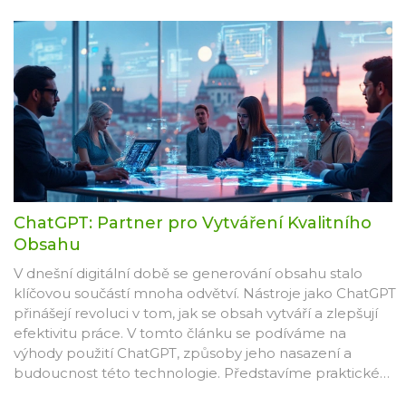
ChatGPT: Partner pro Vytváření Kvalitního
Obsahu
V dnešní digitální době se generování obsahu stalo
klíčovou součástí mnoha odvětví. Nástroje jako ChatGPT
přinášejí revoluci v tom, jak se obsah vytváří a zlepšují
efektivitu práce. V tomto článku se podíváme na
výhody použití ChatGPT, způsoby jeho nasazení a
budoucnost této technologie. Představíme praktické
tipy, jak z něj vytěžit co nejvíc a zároveň se vyvarovat