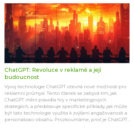
možným úskalím.
ChatGPT: Revoluce v reklamě a její
budoucnost
Vývoj technologie ChatGPT otevírá nové možnosti pro
reklamní průmysl. Tento článek se zabývá tím, jak
ChatGPT mění pravidla hry v marketingových
strategiích, a představuje specifické příklady, jak může
být tato technologie využita k zvýšení angažovanosti a
personalizaci obsahu. Prozkoumáme, proč je ChatGPT
považován za přelomový nástroj a jak může firmám
pomoci dosáhnout lepších výsledků v reklamě.