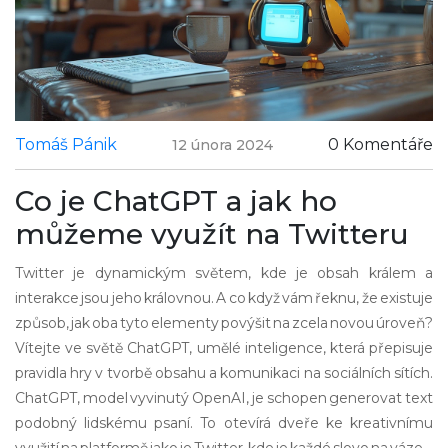
Tomáš Pánik
0 Komentáře
12 února 2024
Co je ChatGPT a jak ho
můžeme využít na Twitteru
Twitter je dynamickým světem, kde je obsah králem a
interakce jsou jeho královnou. A co když vám řeknu, že existuje
způsob, jak oba tyto elementy povýšit na zcela novou úroveň?
Vítejte ve světě ChatGPT, umělé inteligence, která přepisuje
pravidla hry v tvorbě obsahu a komunikaci na sociálních sítích.
ChatGPT, model vyvinutý OpenAI, je schopen generovat text
podobný lidskému psaní. To otevírá dveře ke kreativnímu