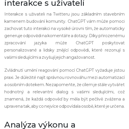
interakce s uživateli
Interakce s uživateli na Twitteru jsou základním stavebním
kamenem budování komunity. ChatGPT vám může pomoci
zachovat tuto interakci na vysoké úrovni tím, že automaticky
generuje odpovědi na komentáře a dotazy. Díky přirozenému
zpracování jazyka může ChatGPT poskytovat
personalizované a lidsky znějící odpovědi, které rezonují s
vašimi sledujícími a zvyšují jejich angažovanost.
Zvládnutí umění reagování pomocí ChatGPT vyžaduje jistou
praxi. Je důležité najít správnou rovnováhu mezi automatizací
a osobním dotekem. Nezapomeňte, že cílem je stále vytvářet
hodnotný a relevantní dialog s vašimi sledujícími, což
znamená, že každá odpověď by měla být pečlivě zvážena a
upravena tak, aby co nejvíce odpovídala osobě, které je určena.
Analýza výkonu a