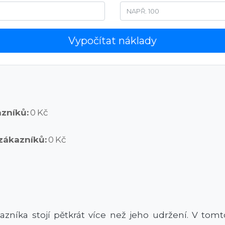
Vypočítat náklady
azníků:
0 Kč
 zákazníků:
0 Kč
zníka stojí pětkrát více než jeho udržení. V tom