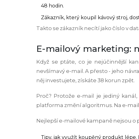
48 hodin.
Zákazník, který koupil kávový stroj, do
Takto se zákazník necítí jako číslo v dat
E-mailový marketing: nej
Když se ptáte, co je nejúčinnější ka
nevšímavý e-mail. A přesto - jeho náv
něj investujete, získáte 38 korun zpět.
Proč? Protože e-mail je jediný kanál
platforma změní algoritmus. Na e-mailu
Nejlepší e-mailové kampaně nejsou o p
Tipy, jak využít koupěný produkt lépe.