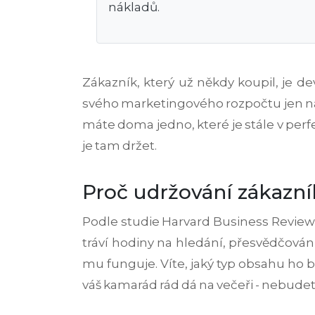
nákladů.
Zákazník, který už někdy koupil, je 
svého marketingového rozpočtu jen na z
máte doma jedno, které je stále v perfe
je tam držet.
Proč udržování zákazník
Podle studie Harvard Business Review s
tráví hodiny na hledání, přesvědčování
mu funguje. Víte, jaký typ obsahu ho b
váš kamarád rád dá na večeři - nebudet