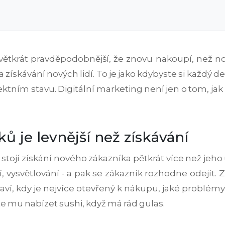
devětkrát pravděpodobnější, že znovu nakoupí, než n
ískávání nových lidí. To je jako kdybyste si každý de
ktním stavu. Digitální marketing není jen o tom, jak p
ů je levnější než získávání
tojí získání nového zákazníka pětkrát více než jeho 
, vysvětlování - a pak se zákazník rozhodne odejít. 
aví, kdy je nejvíce otevřený k nákupu, jaké problémy 
e mu nabízet sushi, když má rád gulas.