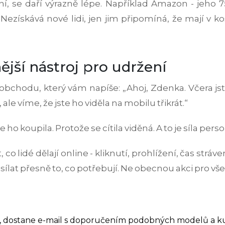
ní, se daří výrazně lépe. Například Amazon - jeho
získává nové lidi, jen jim připomíná, že mají v koš
ější nástroj pro udržení
obchodu, který vám napíše: „Ahoj, Zdenka. Včera jste
le víme, že jste ho viděla na mobilu třikrát.“
 koupila. Protože se cítila viděná. A to je síla perso
o lidé dělají online - kliknutí, prohlížení, čas stráve
sílat přesně to, co potřebují. Ne obecnou akci pro vš
boty, dostane e-mail s doporučením podobných modelů a 