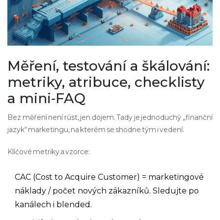
Měření, testování a škálování:
metriky, atribuce, checklisty
a mini‑FAQ
Bez měření není růst, jen dojem. Tady je jednoduchý „finanční
jazyk“ marketingu, na kterém se shodne tým i vedení.
Klíčové metriky a vzorce:
CAC (Cost to Acquire Customer) = marketingové
náklady / počet nových zákazníků. Sledujte po
kanálech i blended.