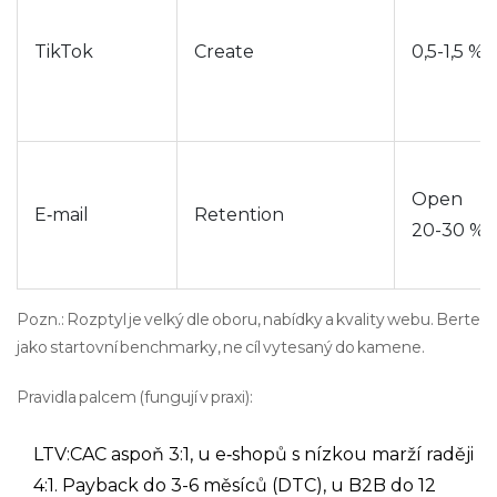
TikTok
Create
0,5-1,5 %
Open
E‑mail
Retention
20-30 %
Pozn.: Rozptyl je velký dle oboru, nabídky a kvality webu. Berte
jako startovní benchmarky, ne cíl vytesaný do kamene.
Pravidla palcem (fungují v praxi):
LTV:CAC aspoň 3:1, u e‑shopů s nízkou marží raději
4:1. Payback do 3-6 měsíců (DTC), u B2B do 12