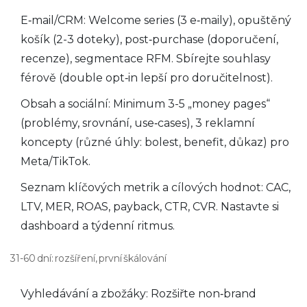
E‑mail/CRM: Welcome series (3 e‑maily), opuštěný
košík (2-3 doteky), post‑purchase (doporučení,
recenze), segmentace RFM. Sbírejte souhlasy
férově (double opt‑in lepší pro doručitelnost).
Obsah a sociální: Minimum 3-5 „money pages“
(problémy, srovnání, use‑cases), 3 reklamní
koncepty (různé úhly: bolest, benefit, důkaz) pro
Meta/TikTok.
Seznam klíčových metrik a cílových hodnot: CAC,
LTV, MER, ROAS, payback, CTR, CVR. Nastavte si
dashboard a týdenní ritmus.
31-60 dní: rozšíření, první škálování
Vyhledávání a zbožáky: Rozšiřte non‑brand