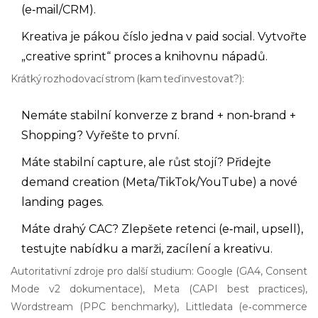
(e‑mail/CRM).
Kreativa je pákou číslo jedna v paid social. Vytvořte
„creative sprint“ proces a knihovnu nápadů.
Krátký rozhodovací strom (kam teď investovat?):
Nemáte stabilní konverze z brand + non‑brand +
Shopping? Vyřešte to první.
Máte stabilní capture, ale růst stojí? Přidejte
demand creation (Meta/TikTok/YouTube) a nové
landing pages.
Máte drahý CAC? Zlepšete retenci (e‑mail, upsell),
testujte nabídku a marži, zacílení a kreativu.
Autoritativní zdroje pro další studium: Google (GA4, Consent
Mode v2 dokumentace), Meta (CAPI best practices),
Wordstream (PPC benchmarky), Littledata (e‑commerce