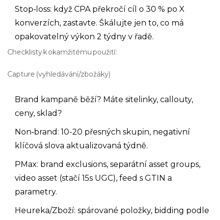
Stop‑loss: když CPA překročí cíl o 30 % po X
konverzích, zastavte. Škálujte jen to, co má
opakovatelný výkon 2 týdny v řadě.
Checklisty k okamžitému použití:
Capture (vyhledávání/zbožáky)
Brand kampaně běží? Máte sitelinky, callouty,
ceny, sklad?
Non‑brand: 10-20 přesných skupin, negativní
klíčová slova aktualizovaná týdně.
PMax: brand exclusions, separátní asset groups,
video asset (stačí 15s UGC), feed s GTIN a
parametry.
Heureka/Zboží: spárované položky, bidding podle