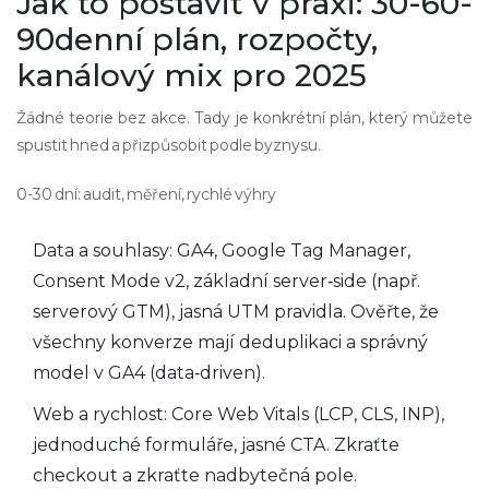
Jak to postavit v praxi: 30-60-
90denní plán, rozpočty,
kanálový mix pro 2025
Žádné teorie bez akce. Tady je konkrétní plán, který můžete
spustit hned a přizpůsobit podle byznysu.
0-30 dní: audit, měření, rychlé výhry
Data a souhlasy: GA4, Google Tag Manager,
Consent Mode v2, základní server‑side (např.
serverový GTM), jasná UTM pravidla. Ověřte, že
všechny konverze mají deduplikaci a správný
model v GA4 (data‑driven).
Web a rychlost: Core Web Vitals (LCP, CLS, INP),
jednoduché formuláře, jasné CTA. Zkraťte
checkout a zkraťte nadbytečná pole.