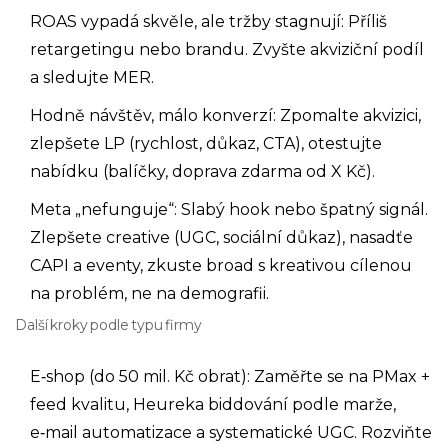
ROAS vypadá skvěle, ale tržby stagnují: Příliš
retargetingu nebo brandu. Zvyšte akviziční podíl
a sledujte MER.
Hodně návštěv, málo konverzí: Zpomalte akvizici,
zlepšete LP (rychlost, důkaz, CTA), otestujte
nabídku (balíčky, doprava zdarma od X Kč).
Meta „nefunguje“: Slabý hook nebo špatný signál.
Zlepšete creative (UGC, sociální důkaz), nasadťe
CAPI a eventy, zkuste broad s kreativou cílenou
na problém, ne na demografii.
Další kroky podle typu firmy
E‑shop (do 50 mil. Kč obrat): Zaměřte se na PMax +
feed kvalitu, Heureka biddování podle marže,
e‑mail automatizace a systematické UGC. Rozviňte