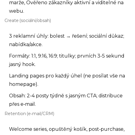
marže, Ověřeno zákazníky aktivní a viditelné na
webu.
Create (sociální/obsah)
3 reklamní úhly: bolest → řešení; sociální důkaz;
nabídka/akce.
Formáty: 1:1, 9:16, 16:9; titulky; prvních 3-5 sekund
jasný hook.
Landing pages pro každý úhel (ne posílat vše na
homepage).
Obsah: 2-4 posty týdně s jasným CTA; distribuce
přes e‑mail.
Retention (e‑mail/CRM)
Welcome series, opuštěný košík, post‑purchase,