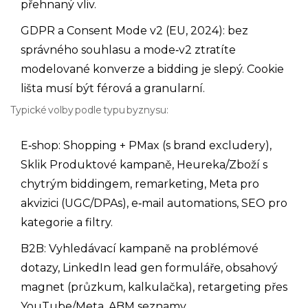
přehnaný vliv.
GDPR a Consent Mode v2 (EU, 2024): bez
správného souhlasu a mode‑v2 ztratíte
modelované konverze a bidding je slepý. Cookie
lišta musí být férová a granularní.
Typické volby podle typu byznysu:
E‑shop: Shopping + PMax (s brand excludery),
Sklik Produktové kampaně, Heureka/Zboží s
chytrým biddingem, remarketing, Meta pro
akvizici (UGC/DPAs), e‑mail automations, SEO pro
kategorie a filtry.
B2B: Vyhledávací kampaně na problémové
dotazy, LinkedIn lead gen formuláře, obsahový
magnet (průzkum, kalkulačka), retargeting přes
YouTube/Meta, ABM seznamy.