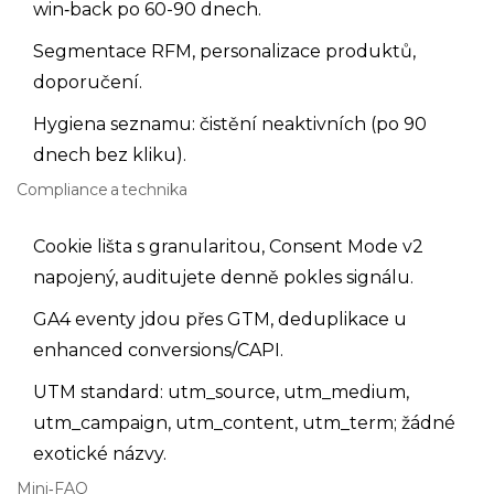
win‑back po 60-90 dnech.
Segmentace RFM, personalizace produktů,
doporučení.
Hygiena seznamu: čistění neaktivních (po 90
dnech bez kliku).
Compliance a technika
Cookie lišta s granularitou, Consent Mode v2
napojený, auditujete denně pokles signálu.
GA4 eventy jdou přes GTM, deduplikace u
enhanced conversions/CAPI.
UTM standard: utm_source, utm_medium,
utm_campaign, utm_content, utm_term; žádné
exotické názvy.
Mini‑FAQ