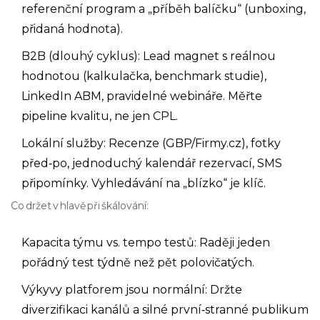
referenční program a „příběh balíčku“ (unboxing,
přidaná hodnota).
B2B (dlouhý cyklus): Lead magnet s reálnou
hodnotou (kalkulačka, benchmark studie),
LinkedIn ABM, pravidelné webináře. Měřte
pipeline kvalitu, ne jen CPL.
Lokální služby: Recenze (GBP/Firmy.cz), fotky
před‑po, jednoduchý kalendář rezervací, SMS
připomínky. Vyhledávání na „blízko“ je klíč.
Co držet v hlavě při škálování:
Kapacita týmu vs. tempo testů: Raději jeden
pořádný test týdně než pět polovičatých.
Výkyvy platforem jsou normální: Držte
diverzifikaci kanálů a silné první‑stranné publikum