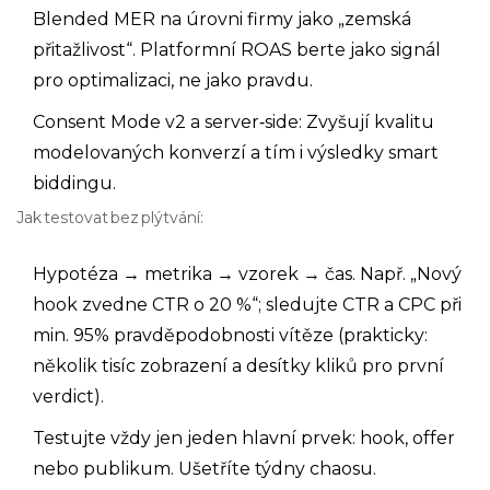
Blended MER na úrovni firmy jako „zemská
přitažlivost“. Platformní ROAS berte jako signál
pro optimalizaci, ne jako pravdu.
Consent Mode v2 a server‑side: Zvyšují kvalitu
modelovaných konverzí a tím i výsledky smart
biddingu.
Jak testovat bez plýtvání:
Hypotéza → metrika → vzorek → čas. Např. „Nový
hook zvedne CTR o 20 %“; sledujte CTR a CPC při
min. 95% pravděpodobnosti vítěze (prakticky:
několik tisíc zobrazení a desítky kliků pro první
verdict).
Testujte vždy jen jeden hlavní prvek: hook, offer
nebo publikum. Ušetříte týdny chaosu.