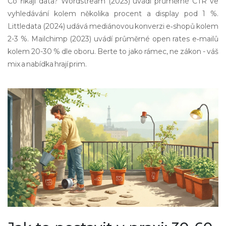
Co říkají data? Wordstream (2023) uvádí průměrné CTR ve
vyhledávání kolem několika procent a display pod 1 %.
Littledata (2024) udává mediánovou konverzi e‑shopů kolem
2-3 %. Mailchimp (2023) uvádí průměrné open rates e‑mailů
kolem 20-30 % dle oboru. Berte to jako rámec, ne zákon - váš
mix a nabídka hrají prim.