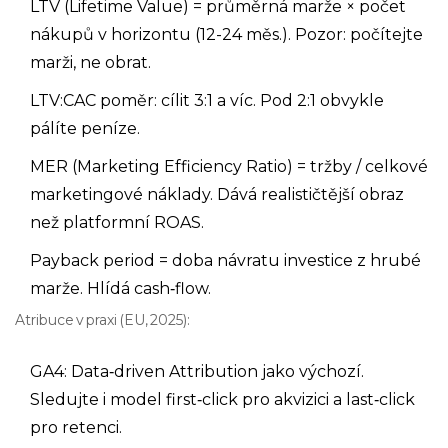
LTV (Lifetime Value) = průměrná marže × počet
nákupů v horizontu (12-24 měs.). Pozor: počítejte
marži, ne obrat.
LTV:CAC poměr: cílit 3:1 a víc. Pod 2:1 obvykle
pálíte peníze.
MER (Marketing Efficiency Ratio) = tržby / celkové
marketingové náklady. Dává realističtější obraz
než platformní ROAS.
Payback period = doba návratu investice z hrubé
marže. Hlídá cash‑flow.
Atribuce v praxi (EU, 2025):
GA4: Data‑driven Attribution jako výchozí.
Sledujte i model first‑click pro akvizici a last‑click
pro retenci.