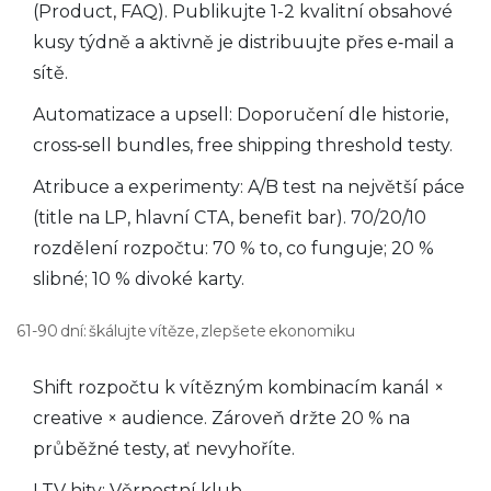
(Product, FAQ). Publikujte 1-2 kvalitní obsahové
kusy týdně a aktivně je distribuujte přes e‑mail a
sítě.
Automatizace a upsell: Doporučení dle historie,
cross‑sell bundles, free shipping threshold testy.
Atribuce a experimenty: A/B test na největší páce
(title na LP, hlavní CTA, benefit bar). 70/20/10
rozdělení rozpočtu: 70 % to, co funguje; 20 %
slibné; 10 % divoké karty.
61-90 dní: škálujte vítěze, zlepšete ekonomiku
Shift rozpočtu k vítězným kombinacím kanál ×
creative × audience. Zároveň držte 20 % na
průběžné testy, ať nevyhoříte.
LTV hity: Věrnostní klub,