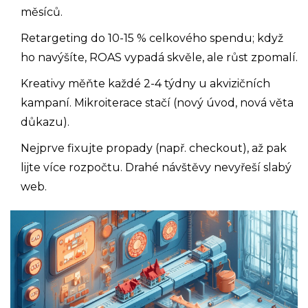
měsíců.
Retargeting do 10-15 % celkového spendu; když
ho navýšíte, ROAS vypadá skvěle, ale růst zpomalí.
Kreativy měňte každé 2-4 týdny u akvizičních
kampaní. Mikroiterace stačí (nový úvod, nová věta
důkazu).
Nejprve fixujte propady (např. checkout), až pak
lijte více rozpočtu. Drahé návštěvy nevyřeší slabý
web.