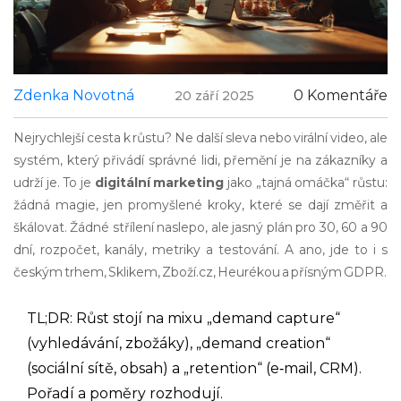
Zdenka Novotná
0 Komentáře
20 září 2025
Nejrychlejší cesta k růstu? Ne další sleva nebo virální video, ale
systém, který přivádí správné lidi, přemění je na zákazníky a
udrží je. To je
digitální marketing
jako „tajná omáčka“ růstu:
žádná magie, jen promyšlené kroky, které se dají změřit a
škálovat. Žádné střílení naslepo, ale jasný plán pro 30, 60 a 90
dní, rozpočet, kanály, metriky a testování. A ano, jde to i s
českým trhem, Sklikem, Zboží.cz, Heurékou a přísným GDPR.
TL;DR: Růst stojí na mixu „demand capture“
(vyhledávání, zbožáky), „demand creation“
(sociální sítě, obsah) a „retention“ (e‑mail, CRM).
Pořadí a poměry rozhodují.