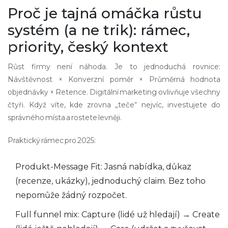
Proč je tajná omáčka růstu
systém (a ne trik): rámec,
priority, český kontext
Růst firmy není náhoda. Je to jednoduchá rovnice:
Návštěvnost × Konverzní poměr × Průměrná hodnota
objednávky × Retence. Digitální marketing ovlivňuje všechny
čtyři. Když víte, kde zrovna „teče“ nejvíc, investujete do
správného místa a rostete levněji.
Praktický rámec pro 2025:
Produkt-Message Fit: Jasná nabídka, důkaz
(recenze, ukázky), jednoduchý claim. Bez toho
nepomůže žádný rozpočet.
Full funnel mix: Capture (lidé už hledají) → Create