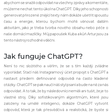
abychom se snažili odpovídat na všechny zprávy a komentáře,
můžeme nechat tento úkol na ChatGPT. Díky jeho schopnosti
generovat přirozeně znějící texty nám dokáže ušetřit spoustu
času a energie, kterou bychom mohli věnovat dalším
aktivitám, jako je třeba tvorba nového obsahu nebo péče o
naše domácí mazlíčky. Můj papoušek Kuba a kůň Artur jsou za
tento nástroj rozhodně vděčni.
Jak funguje ChatGPT?
Není to nic složitého a věřím, že se s tím každý zvládne
vypořádat. Stačí náš Instagramový účet propojit s ChatGPT a
nastavit předem definované odpovědi na často kladené
otázky. ChatGPT se pak naučí náš styl psaní a bude na ně za nás
odpovídat. A to tak, že by následovníci neměli ani tušit, že je to
vlastně stroj. Díky sofistikovaným algoritmům, které jsou
založeny na umělé inteligenci, dokáže ChatGPT vytvořit
odpověď, která je tak přesvědčivá a realistická, že byste si