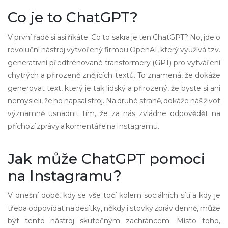
Co je to ChatGPT?
V první řadě si asi říkáte: Co to sakra je ten ChatGPT? No, jde o
revoluční nástroj vytvořený firmou OpenAI, který využívá tzv.
generativní předtrénované transformery (GPT) pro vytváření
chytrých a přirozeně znějících textů. To znamená, že dokáže
generovat text, který je tak lidský a přirozený, že byste si ani
nemysleli, že ho napsal stroj. Na druhé straně, dokáže náš život
významně usnadnit tím, že za nás zvládne odpovědět na
příchozí zprávy a komentáře na Instagramu.
Jak může ChatGPT pomoci
na Instagramu?
V dnešní době, kdy se vše točí kolem sociálních sítí a kdy je
třeba odpovídat na desítky, někdy i stovky zpráv denně, může
být tento nástroj skutečným zachráncem. Místo toho,