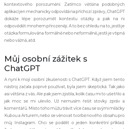
kontextového porozumění. Zatímco většina podobných
aplikací jen mechanicky odpovídá na příchozí zprávy, ChatGPT
dokáže lépe porozumět kontextu otázky a pak na ni
odpovědět mnohem přirozeněji. A to bez ohledu na to, jestli je
otázka formulována formálně nebo neformálně, jestli je vtipná
nebo vážná, atd.
Můj osobní zážitek s
ChatGPT
A nyní k mojí osobní zkušenosti s ChatGPT. Když jsem tento
nástroj začala poprvé používat, byla jsem skeptická. Tak jako
asi většina z vás. Ale pak jsem zjistila, kolik času mi to ušetřilo a
jak moc se mi ulevilo. Už nemusím řešit stovky zpráv a
komentářů. Místo toho můžu trávit více času se svými miláčky
Kubou a Arturem, nebo se věnovat tvorbě nového obsahu pro
můj Instagram. Chci se podělit o jeden konkrétní příklad.