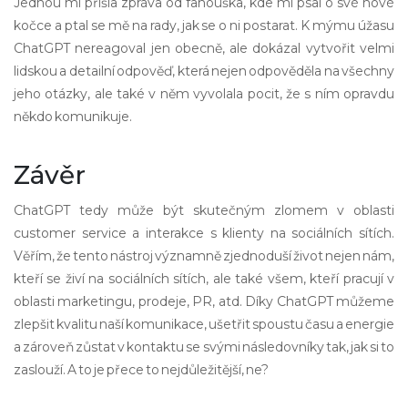
Jednou mi přišla zpráva od fanouška, kde mi psal o své nové
kočce a ptal se mě na rady, jak se o ni postarat. K mýmu úžasu
ChatGPT nereagoval jen obecně, ale dokázal vytvořit velmi
lidskou a detailní odpověď, která nejen odpověděla na všechny
jeho otázky, ale také v něm vyvolala pocit, že s ním opravdu
někdo komunikuje.
Závěr
ChatGPT tedy může být skutečným zlomem v oblasti
customer service a interakce s klienty na sociálních sítích.
Věřím, že tento nástroj významně zjednoduší život nejen nám,
kteří se živí na sociálních sítích, ale také všem, kteří pracují v
oblasti marketingu, prodeje, PR, atd. Díky ChatGPT můžeme
zlepšit kvalitu naší komunikace, ušetřit spoustu času a energie
a zároveň zůstat v kontaktu se svými následovníky tak, jak si to
zaslouží. A to je přece to nejdůležitější, ne?