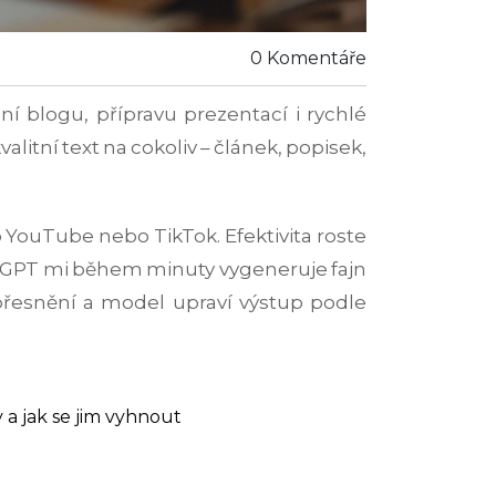
0 Komentáře
í blogu, přípravu prezentací i rychlé
litní text na cokoliv – článek, popisek,
 YouTube nebo TikTok. Efektivita roste
 ChatGPT mi během minuty vygeneruje fajn
přesnění a model upraví výstup podle
 a jak se jim vyhnout