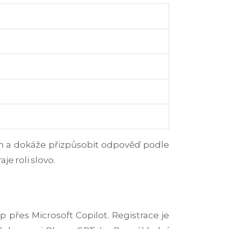
tón a dokáže přizpůsobit odpověď podle
je roli slovo.
 přes Microsoft Copilot. Registrace je