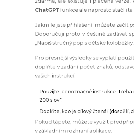
zdarma, ale existuje i placená verze, 
ChatGPT
funkce ale naprosto stačí i t
Jakmile jste přihlášení, můžete začít 
Doporučuji proto v češtině zadávat sp
„Napiš stručný popis dětské koloběžky
Pro přesnější výsledky se vyplatí použí
doplňte v zadání počet znaků, odstavc
vašich instrukcí.
Použijte jednoznačné instrukce. Třeba 
200 slov“.
Doplňte, kdo je cílový čtenář (dospělí, d
Pokud tápete, můžete využít předpři
v základním rozhraní aplikace.