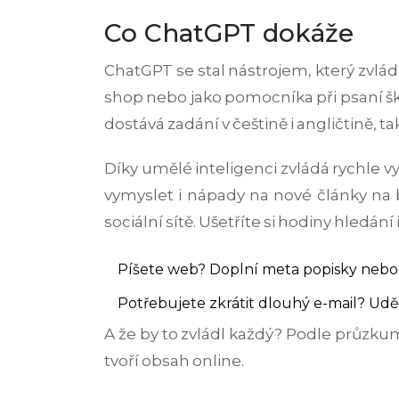
Co ChatGPT dokáže
ChatGPT se stal nástrojem, který zvlád
shop nebo jako pomocníka při psaní šk
dostává zadání v češtině i angličtině, t
Díky umělé inteligenci zvládá rychle 
vymyslet i nápady na nové články na 
sociální sítě. Ušetříte si hodiny hledání 
Píšete web? Doplní meta popisky nebo
Potřebujete zkrátit dlouhý e-mail? Udělá
A že by to zvládl každý? Podle průzkum
tvoří obsah online.