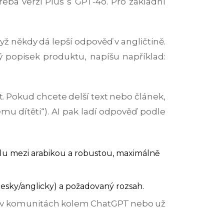
třeba verzi Plus s GPT-4o. Pro základní
yž někdy dá lepší odpověď v angličtině.
ký popisek produktu, napíšu například:
at. Pokud chcete delší text nebo článek,
mu dítěti“). AI pak ladí odpověď podle
ílu mezi arabikou a robustou, maximálně
česky/anglicky) a požadovaný rozsah.
í v komunitách kolem ChatGPT nebo už