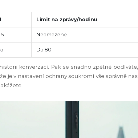
l
Limit na zprávy/hodinu
.5
Neomezeně
4o
Do 80
storii konverzací. Pak se snadno zpětně podíváte, co
jte, že je v nastavení ochrany soukromí vše správně 
zakážete.