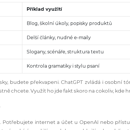
Příklad využití
Blog, školní úkoly, popisky produktů
Delší články, nudné e-maily
Slogany, scénáře, struktura textu
Kontrola gramatiky i stylu psaní
elidsky, budete překvapeni. ChatGPT zvládá i osobní 
tně chcete. Využít ho jde fakt skoro na cokoliv, kde hra
 Potřebujete internet a účet u OpenAI nebo přístup