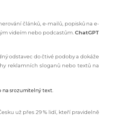
nerování článků, e-mailů, popisků na e-
rátkým videím nebo podcastům.
ChatGPT
udný odstavec do čtivé podoby a dokáže
vrhy reklamních sloganů nebo textů na
 na srozumitelný text.
sku už přes 29 % lidí, kteří pravidelně