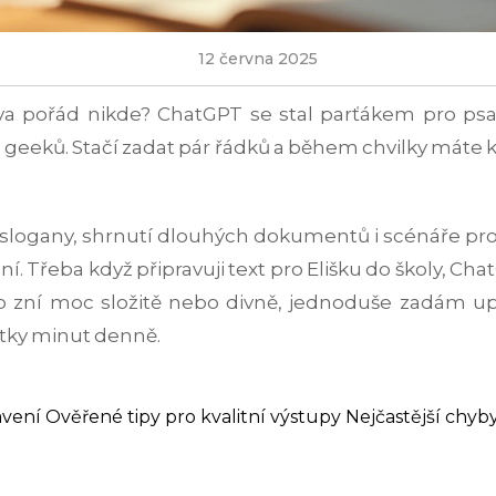
12 června 2025
a pořád nikde? ChatGPT se stal parťákem pro psan
T geeků. Stačí zadat pár řádků a během chvilky máte kva
 slogany, shrnutí dlouhých dokumentů i scénáře pro
ání. Třeba když připravuji text pro Elišku do školy,
o zní moc složitě nebo divně, jednoduše zadám u
ítky minut denně.
avení
Ověřené tipy pro kvalitní výstupy
Nejčastější chyby