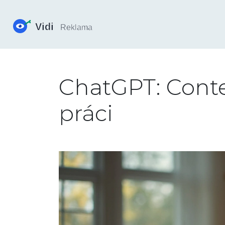
ChatGPT: Conten
práci