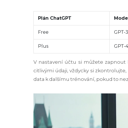
Plán ChatGPT
Mode
Free
GPT-3
Plus
GPT-
V nastavení účtu si můžete zapnout hi
citlivými údaji, vždycky si zkontrolu
data k dalšímu trénování, pokud to ne