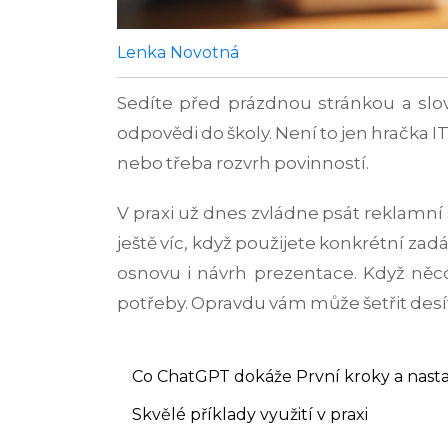
Lenka Novotná
Sedíte před prázdnou stránkou a slov
odpovědi do školy. Není to jen hračka I
nebo třeba rozvrh povinností.
V praxi už dnes zvládne psát reklamní
ještě víc, když použijete konkrétní zad
osnovu i návrh prezentace. Když něc
potřeby. Opravdu vám může šetřit des
Co ChatGPT dokáže
První kroky a nast
Skvělé příklady využití v praxi