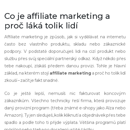
Co je affiliate marketing a
proč láká tolik lidí
Affiliate marketing je způsob, jak si vydělávat na internetu
často bez vlastního produktu, skladu nebo zákaznické
podpory. V podstatě doporučuješ lidi na cizí produkt nebo
službu přes svůj speciální partnerský odkaz. Když někdo přes
tebe nakoupí, získáš předem danou provizi. Tohle je hlavní
základ, na kterém stojí
affiliate marketing
a proč ho tolik lidí
zkouší – začít je fakt snadné.
Co je ještě lepší, nemusíš nic fakturovat koncovým
zákazníkům. Všechno technicky řeší firma, která provozuje
daný provizní program (třeba známé e-shopy jako Alza nebo
Amazon). Ty jen sleduješ, kolik kliknutí a objednávek přes tebe
spadlo a podle toho ti přijde výplata. Většina programů platí
měsíčně nebo třeba po dosažení určité částky.