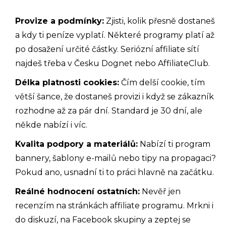
Provize a podmínky:
Zjisti, kolik přesně dostaneš
a kdy ti peníze vyplatí. Některé programy platí až
po dosažení určité částky. Seriózní affiliate sítí
najdeš třeba v Česku Dognet nebo AffiliateClub.
Délka platnosti cookies:
Čím delší cookie, tím
větší šance, že dostaneš provizi i když se zákazník
rozhodne až za pár dní. Standard je 30 dní, ale
někde nabízí i víc.
Kvalita podpory a materiálů:
Nabízí ti program
bannery, šablony e-mailů nebo tipy na propagaci?
Pokud ano, usnadní ti to práci hlavně na začátku.
Reálné hodnocení ostatních:
Nevěř jen
recenzím na stránkách affiliate programu. Mrkni i
do diskuzí, na Facebook skupiny a zeptej se