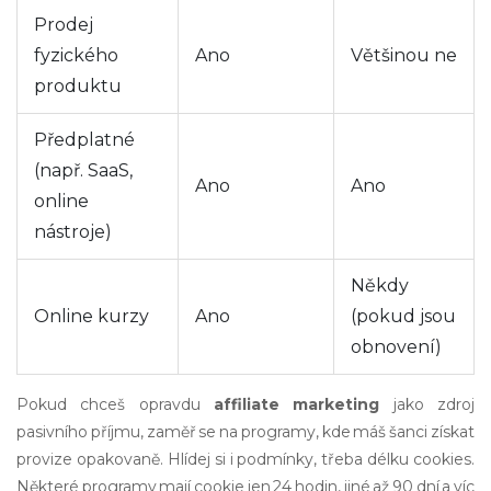
Prodej
fyzického
Ano
Většinou ne
produktu
Předplatné
(např. SaaS,
Ano
Ano
online
nástroje)
Někdy
Online kurzy
Ano
(pokud jsou
obnovení)
Pokud chceš opravdu
affiliate marketing
jako zdroj
pasivního příjmu, zaměř se na programy, kde máš šanci získat
provize opakovaně. Hlídej si i podmínky, třeba délku cookies.
Některé programy mají cookie jen 24 hodin, jiné až 90 dní a víc