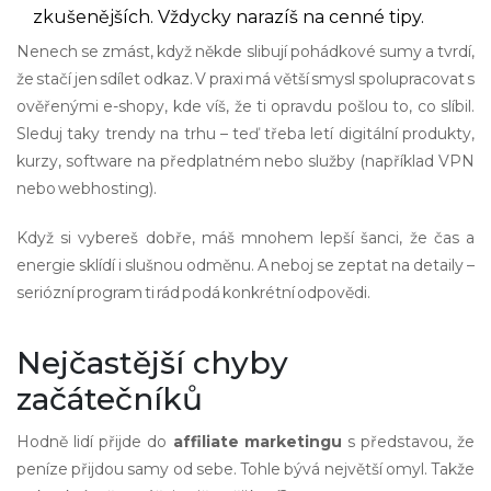
zkušenějších. Vždycky narazíš na cenné tipy.
Nenech se zmást, když někde slibují pohádkové sumy a tvrdí,
že stačí jen sdílet odkaz. V praxi má větší smysl spolupracovat s
ověřenými e-shopy, kde víš, že ti opravdu pošlou to, co slíbil.
Sleduj taky trendy na trhu – teď třeba letí digitální produkty,
kurzy, software na předplatném nebo služby (například VPN
nebo webhosting).
Když si vybereš dobře, máš mnohem lepší šanci, že čas a
energie sklídí i slušnou odměnu. A neboj se zeptat na detaily –
seriózní program ti rád podá konkrétní odpovědi.
Nejčastější chyby
začátečníků
Hodně lidí přijde do
affiliate marketingu
s představou, že
peníze přijdou samy od sebe. Tohle bývá největší omyl. Takže