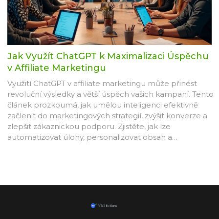
Jak Využít ChatGPT k Maximalizaci Úspěchu
v Affiliate Marketingu
Využití ChatGPT v affiliate marketingu může přinést
revoluční výsledky a větší úspěch vašich kampaní. Tento
článek prozkoumá, jak umělou inteligenci efektivně
začlenit do marketingových strategií, zvýšit konverze a
zlepšit zákaznickou podporu. Zjistěte, jak lze
automatizovat úlohy, personalizovat obsah a
optimalizovat komunikaci se zákazníky. Pomocí AI
nástrojů můžete lépe analyzovat data a přizpůsobit své
marketingové aktivity pro maximální efektivitu.