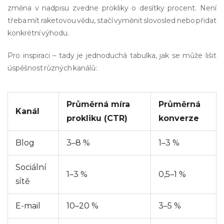
změna v nadpisu zvedne prokliky o desítky procent. Není
třeba mít raketovou vědu, stačí vyměnit slovosled nebo přidat
konkrétní výhodu.
Pro inspiraci – tady je jednoduchá tabulka, jak se může lišit
úspěšnost různých kanálů:
Průměrná míra
Průměrná
Kanál
prokliku (CTR)
konverze
Blog
3–8 %
1–3 %
Sociální
1–3 %
0,5–1 %
sítě
E-mail
10–20 %
3–5 %