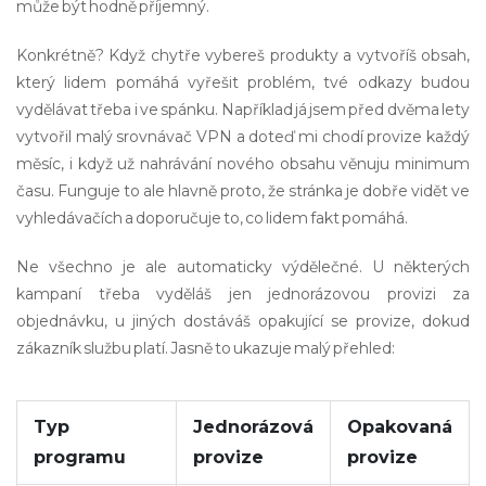
může být hodně příjemný.
Konkrétně? Když chytře vybereš produkty a vytvoříš obsah,
který lidem pomáhá vyřešit problém, tvé odkazy budou
vydělávat třeba i ve spánku. Například já jsem před dvěma lety
vytvořil malý srovnávač VPN a doteď mi chodí provize každý
měsíc, i když už nahrávání nového obsahu věnuju minimum
času. Funguje to ale hlavně proto, že stránka je dobře vidět ve
vyhledávačích a doporučuje to, co lidem fakt pomáhá.
Ne všechno je ale automaticky výdělečné. U některých
kampaní třeba vyděláš jen jednorázovou provizi za
objednávku, u jiných dostáváš opakující se provize, dokud
zákazník službu platí. Jasně to ukazuje malý přehled:
Typ
Jednorázová
Opakovaná
programu
provize
provize