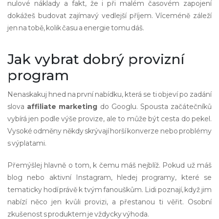
nulové náklady a fakt, že i při malém časovém zapojení
dokážeš budovat zajímavý vedlejší příjem. Víceméně záleží
jen na tobě, kolik času a energie tomu dáš.
Jak vybrat dobrý provizní
program
Nenaskakuj hned na první nabídku, která se ti objeví po zadání
slova
affiliate marketing
do Googlu. Spousta začátečníků
vybírá jen podle výše provize, ale to může být cesta do pekel.
Vysoké odměny někdy skrývají horší konverze nebo problémy
s výplatami.
Přemýšlej hlavně o tom, k čemu máš nejblíž. Pokud už máš
blog nebo aktivní Instagram, hledej programy, které se
tematicky hodí právě k tvým fanouškům. Lidi poznají, když jim
nabízí něco jen kvůli provizi, a přestanou ti věřit. Osobní
zkušenost s produktem je vždycky výhoda.