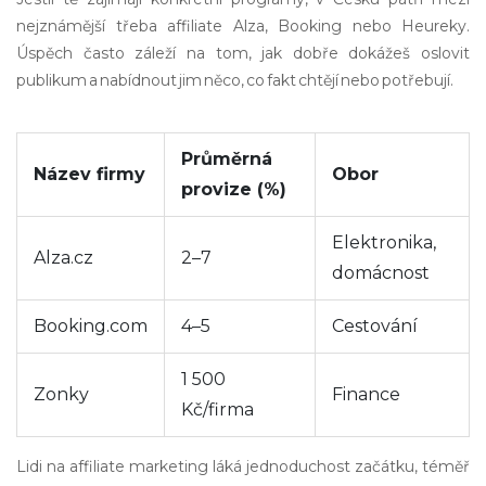
nejznámější třeba affiliate Alza, Booking nebo Heureky.
Úspěch často záleží na tom, jak dobře dokážeš oslovit
publikum a nabídnout jim něco, co fakt chtějí nebo potřebují.
Průměrná
Název firmy
Obor
provize (%)
Elektronika,
Alza.cz
2–7
domácnost
Booking.com
4–5
Cestování
1 500
Zonky
Finance
Kč/firma
Lidi na affiliate marketing láká jednoduchost začátku, téměř