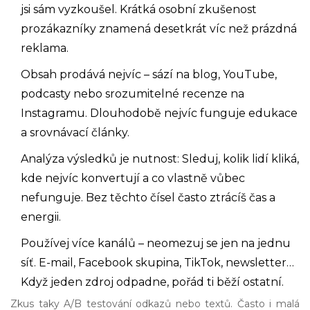
jsi sám vyzkoušel. Krátká osobní zkušenost
prozákazníky znamená desetkrát víc než prázdná
reklama.
Obsah prodává nejvíc – sází na blog, YouTube,
podcasty nebo srozumitelné recenze na
Instagramu. Dlouhodobě nejvíc funguje edukace
a srovnávací články.
Analýza výsledků je nutnost: Sleduj, kolik lidí kliká,
kde nejvíc konvertují a co vlastně vůbec
nefunguje. Bez těchto čísel často ztrácíš čas a
energii.
Používej více kanálů – neomezuj se jen na jednu
síť. E-mail, Facebook skupina, TikTok, newsletter…
Když jeden zdroj odpadne, pořád ti běží ostatní.
Zkus taky A/B testování odkazů nebo textů. Často i malá