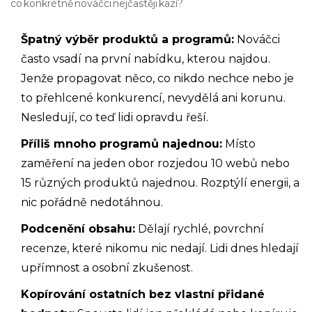
co konkrétně nováčci nejčastěji kazí?
Špatný výběr produktů a programů:
Nováčci
často vsadí na první nabídku, kterou najdou.
Jenže propagovat něco, co nikdo nechce nebo je
to přehlcené konkurencí, nevydělá ani korunu.
Nesledují, co teď lidi opravdu řeší.
Příliš mnoho programů najednou:
Místo
zaměření na jeden obor rozjedou 10 webů nebo
15 různých produktů najednou. Rozptýlí energii, a
nic pořádně nedotáhnou.
Podcenění obsahu:
Dělají rychlé, povrchní
recenze, které nikomu nic nedají. Lidi dnes hledají
upřímnost a osobní zkušenost.
Kopírování ostatních bez vlastní přidané