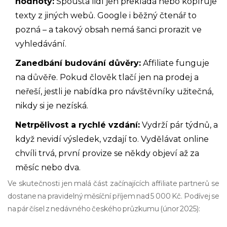
hodnoty:
Spousta lidí jen překládá nebo kopíruje
texty z jiných webů. Google i běžný čtenář to
pozná – a takový obsah nemá šanci prorazit ve
vyhledávání.
Zanedbání budování důvěry:
Affiliate funguje
na důvěře. Pokud člověk tlačí jen na prodej a
neřeší, jestli je nabídka pro návštěvníky užitečná,
nikdy si je nezíská.
Netrpělivost a rychlé vzdání:
Vydrží pár týdnů, a
když nevidí výsledek, vzdají to. Vydělávat online
chvíli trvá, první provize se někdy objeví až za
měsíc nebo dva.
Ve skutečnosti jen malá část začínajících affiliate partnerů se
dostane na pravidelný měsíční příjem nad 5 000 Kč. Podívej se
na pár čísel z nedávného českého průzkumu (únor 2025):