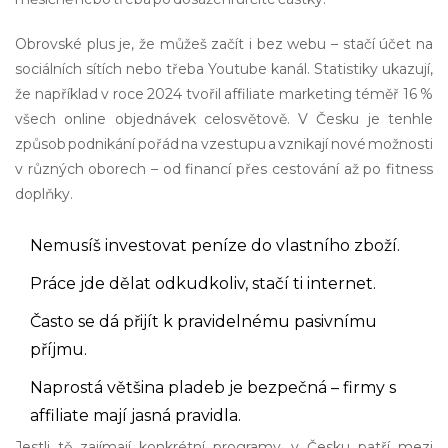
Obrovské plus je, že můžeš začít i bez webu – stačí účet na
sociálních sítích nebo třeba Youtube kanál. Statistiky ukazují,
že například v roce 2024 tvořil affiliate marketing téměř 16 %
všech online objednávek celosvětově. V Česku je tenhle
způsob podnikání pořád na vzestupu a vznikají nové možnosti
v různých oborech – od financí přes cestování až po fitness
doplňky.
Nemusíš investovat peníze do vlastního zboží.
Práce jde dělat odkudkoliv, stačí ti internet.
Často se dá přijít k pravidelnému pasivnímu
příjmu.
Naprostá většina pladeb je bezpečná – firmy s
affiliate mají jasná pravidla.
Jestli tě zajímají konkrétní programy, v Česku patří mezi