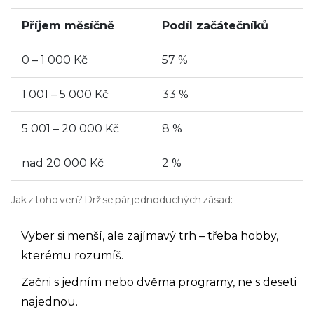
Příjem měsíčně
Podíl začátečníků
0 – 1 000 Kč
57 %
1 001 – 5 000 Kč
33 %
5 001 – 20 000 Kč
8 %
nad 20 000 Kč
2 %
Jak z toho ven? Drž se pár jednoduchých zásad:
Vyber si menší, ale zajímavý trh – třeba hobby,
kterému rozumíš.
Začni s jedním nebo dvěma programy, ne s deseti
najednou.