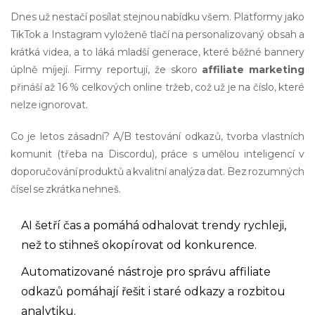
Dnes už nestačí posílat stejnou nabídku všem. Platformy jako
TikTok a Instagram vyloženě tlačí na personalizovaný obsah a
krátká videa, a to láká mladší generace, které běžné bannery
úplně míjejí. Firmy reportují, že skoro
affiliate marketing
přináší až 16 % celkových online tržeb, což už je na číslo, které
nelze ignorovat.
Co je letos zásadní? A/B testování odkazů, tvorba vlastních
komunit (třeba na Discordu), práce s umělou inteligencí v
doporučování produktů a kvalitní analýza dat. Bez rozumných
čísel se zkrátka nehneš.
AI šetří čas a pomáhá odhalovat trendy rychleji,
než to stihneš okopírovat od konkurence.
Automatizované nástroje pro správu affiliate
odkazů pomáhají řešit i staré odkazy a rozbitou
analytiku.