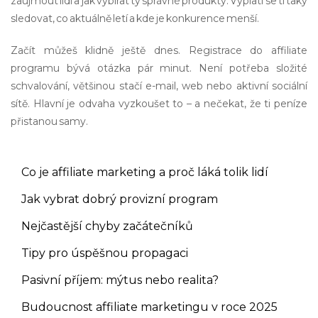
zaujmout lidi a jak vybírat ty správné produkty. Vyplatí se ti taky
sledovat, co aktuálně letí a kde je konkurence menší.
Začít můžeš klidně ještě dnes. Registrace do affiliate
programu bývá otázka pár minut. Není potřeba složité
schvalování, většinou stačí e-mail, web nebo aktivní sociální
sítě. Hlavní je odvaha vyzkoušet to – a nečekat, že ti peníze
přistanou samy.
Co je affiliate marketing a proč láká tolik lidí
Jak vybrat dobrý provizní program
Nejčastější chyby začátečníků
Tipy pro úspěšnou propagaci
Pasivní příjem: mýtus nebo realita?
Budoucnost affiliate marketingu v roce 2025