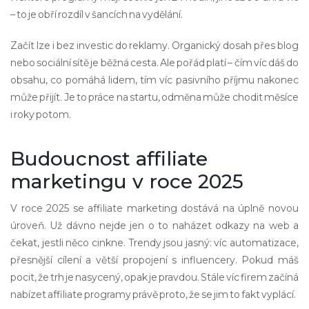
– to je obří rozdíl v šancích na vydělání.
Začít lze i bez investic do reklamy. Organický dosah přes blog
nebo sociální sítě je běžná cesta. Ale pořád platí – čím víc dáš do
obsahu, co pomáhá lidem, tím víc pasivního příjmu nakonec
může přijít. Je to práce na startu, odměna může chodit měsíce
i roky potom.
Budoucnost affiliate
marketingu v roce 2025
V roce 2025 se affiliate marketing dostává na úplně novou
úroveň. Už dávno nejde jen o to naházet odkazy na web a
čekat, jestli něco cinkne. Trendy jsou jasný: víc automatizace,
přesnější cílení a větší propojení s influencery. Pokud máš
pocit, že trh je nasycený, opak je pravdou. Stále víc firem začíná
nabízet affiliate programy právě proto, že se jim to fakt vyplácí.