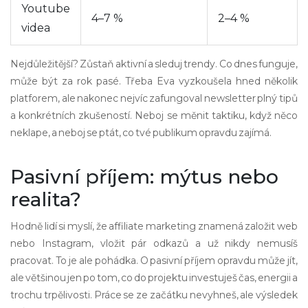
Youtube
4–7 %
2–4 %
videa
Nejdůležitější? Zůstaň aktivní a sleduj trendy. Co dnes funguje,
může být za rok pasé. Třeba Eva vyzkoušela hned několik
platforem, ale nakonec nejvíc zafungoval newsletter plný tipů
a konkrétních zkušeností. Neboj se měnit taktiku, když něco
neklape, a neboj se ptát, co tvé publikum opravdu zajímá.
Pasivní příjem: mýtus nebo
realita?
Hodně lidí si myslí, že affiliate marketing znamená založit web
nebo Instagram, vložit pár odkazů a už nikdy nemusíš
pracovat. To je ale pohádka. O pasivní příjem opravdu může jít,
ale většinou jen po tom, co do projektu investuješ čas, energii a
trochu trpělivosti. Práce se ze začátku nevyhneš, ale výsledek