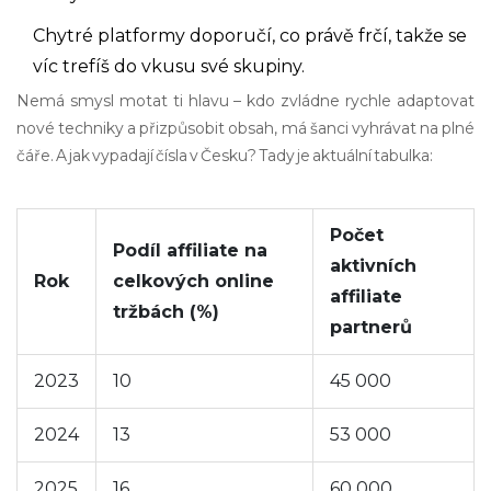
Chytré platformy doporučí, co právě frčí, takže se
víc trefíš do vkusu své skupiny.
Nemá smysl motat ti hlavu – kdo zvládne rychle adaptovat
nové techniky a přizpůsobit obsah, má šanci vyhrávat na plné
čáře. A jak vypadají čísla v Česku? Tady je aktuální tabulka:
Počet
Podíl affiliate na
aktivních
Rok
celkových online
affiliate
tržbách (%)
partnerů
2023
10
45 000
2024
13
53 000
2025
16
60 000