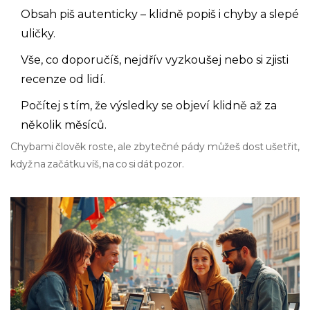
Obsah piš autenticky – klidně popiš i chyby a slepé
uličky.
Vše, co doporučíš, nejdřív vyzkoušej nebo si zjisti
recenze od lidí.
Počítej s tím, že výsledky se objeví klidně až za
několik měsíců.
Chybami člověk roste, ale zbytečné pády můžeš dost ušetřit,
když na začátku víš, na co si dát pozor.