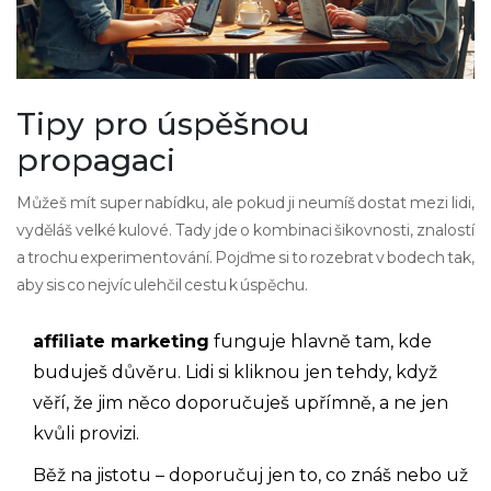
Tipy pro úspěšnou
propagaci
Můžeš mít super nabídku, ale pokud ji neumíš dostat mezi lidi,
vyděláš velké kulové. Tady jde o kombinaci šikovnosti, znalostí
a trochu experimentování. Pojďme si to rozebrat v bodech tak,
aby sis co nejvíc ulehčil cestu k úspěchu.
affiliate marketing
funguje hlavně tam, kde
buduješ důvěru. Lidi si kliknou jen tehdy, když
věří, že jim něco doporučuješ upřímně, a ne jen
kvůli provizi.
Běž na jistotu – doporučuj jen to, co znáš nebo už