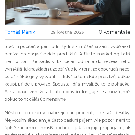
Tomáš Pánik
0 Komentáře
29 května 2025
Stačí ti počítač a pár hodin týdně a můžeš si začít vydělávat
peníze propagací cizích produktů. Affiliate marketing totiž
není o tom, že sedíš v kanceláři od rána do večera nebo
vymýšlíš, jak naskladnit zboží. Vtip je v tom, že doporučíš něco,
co už někdo jiný vytvořil – a když si to někdo přes tvůj odkaz
koupí, přijde ti provize. Spousta lidí si myslí, že to je pohádka.
Ale z praxe vím, že affiliate opravdu funguje – samozřejmě,
pokud to neděláš úplně naivně.
Některé programy nabízejí pár procent, jiné až desítky.
Největším lákadlem je často pasivní příjem. Ale pozor, není to
úplně zadarmo – musíš pochopit, jak funguje propagace, jak